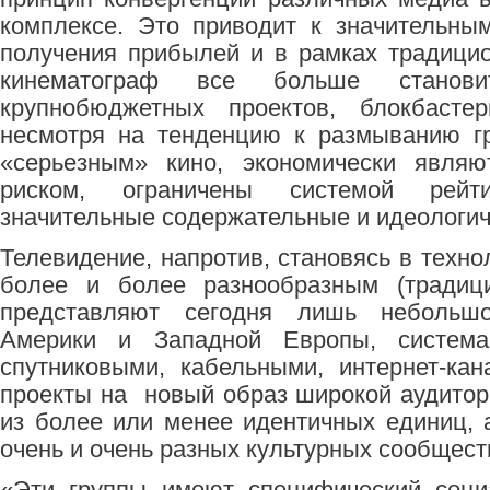
комплексе. Это приводит к значительны
получения прибылей и в рамках традици
кинематограф все больше станови
крупнобюджетных проектов, блокбасте
несмотря на тенденцию к размыванию г
«серьезным» кино, экономически являю
риском, ограничены системой рейт
значительные содержательные и идеологич
Телевидение, напротив, становясь в техн
более и более разнообразным (тради
представляют сегодня лишь небольшо
Америки и Западной Европы, систем
спутниковыми, кабельными, интернет-кан
проекты на новый образ широкой аудитор
из более или менее идентичных единиц, 
очень и очень разных культурных сообщест
«Эти группы имеют специфический соци