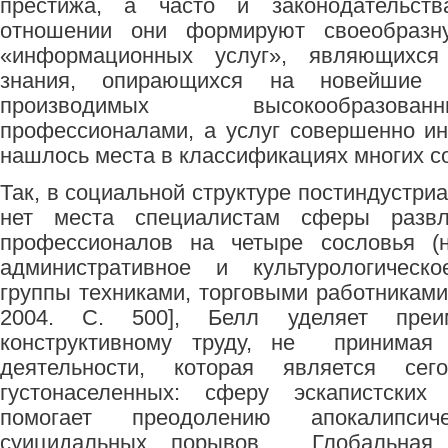
престижа, а часто и законодательст
отношении они формируют своеобра
«информационных услуг», являющихся
знания, опирающихся на новейшие 
производимых высокообразов
профессионалами, а услуг совершенно ин
нашлось места в классификациях многих с
Так, в социальной структуре постиндустри
нет места специалистам сферы развл
профессионалов на четыре сословья (на
административное и культурологическо
группы техниками, торговыми работниками
2004. С. 500], Белл уделяет преи
конструктивному труду, не принимая
деятельности, которая является с
густонаселенных: сферу эскапистских 
помогает преодолению апокалипси
суицидальных порывов. Глобальная и