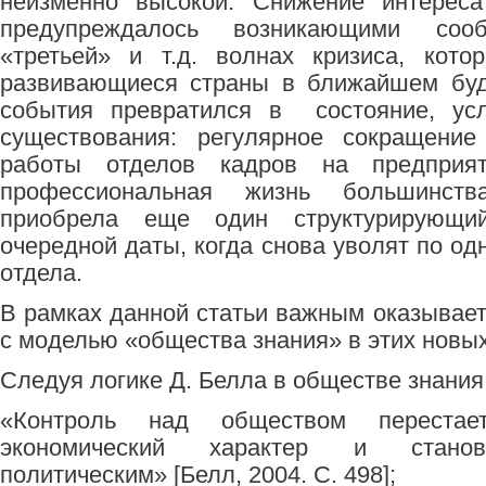
неизменно высокой. Снижение интереса
предупреждалось возникающими соо
«третьей» и т.д. волнах кризиса, кот
развивающиеся страны в ближайшем буд
события превратился в состояние, усл
существования: регулярное сокращение
работы отделов кадров на предпри
профессиональная жизнь большинст
приобрела еще один структурирующ
очередной даты, когда снова уволят по од
отдела.
В рамках данной статьи важным оказывает
с моделью «общества знания» в этих новых
Следуя логике Д. Белла в обществе знания
«Контроль над обществом переста
экономический характер и станов
политическим» [Белл, 2004. С. 498];