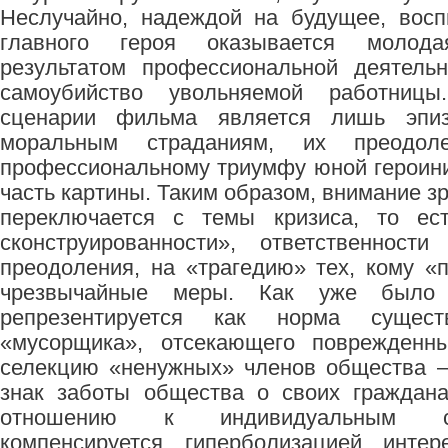
Неслучайно, надеждой на будущее, вос
главного героя оказывается молод
результатом профессиональной деятельн
самоубийство увольняемой работниц
сценарии фильма является лишь эпи
моральным страданиям, их преодо
профессиональному триумфу юной героин
часть картины. Таким образом, внимание 
переключается с темы кризиса, то ест
сконструированности», ответственност
преодоления, на «трагедию» тех, кому «
чрезвычайные меры. Как уже было 
репрезентируется как норма сущес
«мусорщика», отсекающего поврежденны
селекцию «ненужных» членов общества –
знак заботы общества о своих граждан
отношению к индивидуальным су
компенсируется гиперболизацией интер