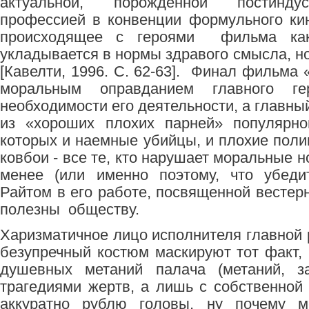
актуальной, порожденной постинду
профессией в конвенции формульного ки
происходящее с героями фильма как 
укладывается в нормы здравого смысла, н
[Кавелти, 1996. С. 62-63]. Финал фильма
моральным оправданием главного ге
необходимости его деятельности, а главны
из «хороших плохих парней» популярно
которых и наемные убийцы, и плохие поли
ковбои - все те, кто нарушает моральные н
менее (или именно поэтому, что убеди
Райтом в его работе, посвященной вестерну
полезны обществу.
Харизматичное лицо исполнителя главной 
безупречный костюм маскируют тот факт, 
душевных метаний палача (метаний, з
трагедиями жертв, а лишь с собственной 
аккуратно рублю головы, ну почему м