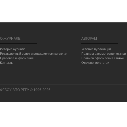
О ЖУРНАЛЕ
АВТОРАМ
История журнала
Условия публикации
Редакционный совет и редакционная коллегия
Правила рассмотрения статьи
Правовая информация
Правила оформления статьи
Контакты
Отклонение статьи
ФГБОУ ВПО РГГУ © 1996-2026