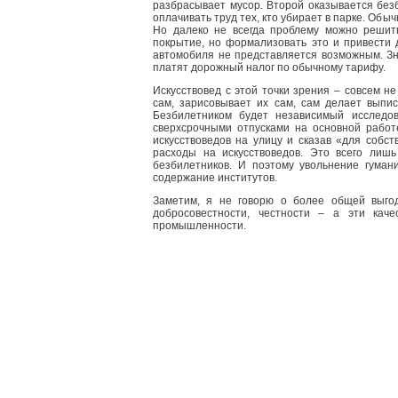
разбрасывает мусор. Второй оказывается без
оплачивать труд тех, кто убирает в парке. О
Но далеко не всегда проблему можно решит
покрытие, но формализовать это и привести 
автомобиля не представляется возможным. Зн
платят дорожный налог по обычному тарифу.
Искусствовед с этой точки зрения – совсем н
сам, зарисовывает их сам, сам делает выпис
Безбилетником будет независимый исследов
сверхсрочными отпусками на основной работе
искусствоведов на улицу и сказав «для собст
расходы на искусствоведов. Это всего лишь
безбилетников. И поэтому увольнение гуман
содержание институтов.
Заметим, я не говорю о более общей выгод
добросовестности, честности – а эти кач
промышленности.