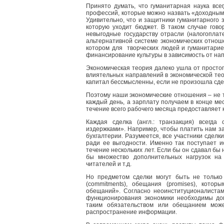
Принято думать, что гуманитарная наука все
профессий, которые можно назвать «доходными
Удивительно, что и защитники гуманитарного 
которую уходит бюджет. В таком случае гов
невыгодные государству отрасли (налогоплат
альтернативной системе экономических отноше
котором для творческих людей и гуманитарие
финансирование культуры в зависимость от на
Экономическая теория далеко ушла от просто
влиятельных направлений в экономической тео
капитал бессмысленны, если не произошла сделк
Поэтому наши экономические отношения – не 
каждый день, а зарплату получаем в конце мес
течение всего рабочего месяца предоставляет 
Каждая сделка (англ.: транзакция) всегда
издержками». Например, чтобы платить нам за
бухгалтерии. Разумеется, все участники сделк
ради ее выгодности. Именно так поступает и
течение нескольких лет. Если бы он сдавал бы 
бы множество дополнительных нагрузок на и
читателей и т.д.
Но предметом сделки могут быть не только 
(commitments), обещания (promises), кото
обещаний». Согласно неоинституционалистам
функционирования экономики необходимы до
таким обязательством или обещанием може
распространение информации.