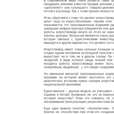
В современном мире очень развиты такие фо
продукции, реклама в местах продаж, реклама д
«дополняет» или «улучшает» товарно-денежн
оптом и в розницу. Так, с точки зрения неоинс
Итак, обратимся к тому, что делает искусствов
купит труд по искусствознанию, тиражи этих
оказывается, что транзакционные издержки зд
заводская инфраструктура (общежития или дома
работы искусствоведа ничего из этого не ну
обычно доходен. Вопросом являются очень дор
которая связана с туристическими инвестиц
маршрута и другие варианты), что должно сост
Искусствовед имеет очень сильные позиции н
создан одним человеком за большой срок или 
вырастают ни в том, ни в другом случае. Он
экскурсий, в виде полного свода знаний или
продукта работы искусствоведа может быть 
галерейным, медийным…), что сведет издержки
Но уменьшая масштаб транзакционных издерж
игроками на котором может выступить кто у
архитектора, которому нужна санкция искусст
национальной экономики.
Единственное – данная модель не учитывает 
(скажем, в Китай). Возможно ли, что за пере
истории искусства? Пока что говорить об э
обслуживание (консультации, рецензии) пока бо
Еще одно важное понятие: «безбилетник». Т
благом, не способствуя при этом его созданию