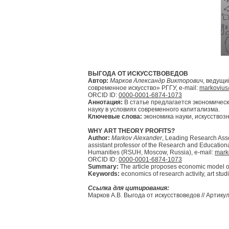
ВЫГОДА ОТ ИСКУССТВОВЕДОВ
Автор:
Марков Александр Викторович
, ведущи
современное искусство» РГГУ, e-mail:
markoviu
ORCID ID:
0000-0001-6874-1073
Аннотация:
В статье предлагается экономичес
науку в условиях современного капитализма.
Ключевые слова:
экономика науки, искусствоз
WHY ART THEORY PROFITS?
Author:
Markov Alexander
, Leading Research Asso
assistant professor of the Research and Education
Humanities (RSUH, Moscow, Russia), e-mail:
mark
ORCID ID:
0000-0001-6874-1073
Summary:
The article proposes economic model of fu
Keywords:
economics of research activity, art studi
Ссылка для цитирования:
Марков А.В. Выгода от искусствоведов // Артикульт