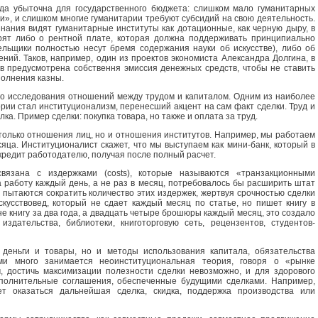
гда убыточна для государственного бюджета: слишком мало гуманитарных
», и слишком многие гуманитарии требуют субсидий на свою деятельность.
знания видят гуманитарные институты как дотационные, как черную дыру, в
орят либо о рентной плате, которая должна поддерживать принципиально
ельщики полностью несут бремя содержания науки об искусстве), либо об
ний. Таков, например, один из проектов экономиста Александра Долгина, в
в предусмотрена собствення эмиссия денежных средств, чтобы не ставить
полнения казны.
го исследования отношений между трудом и капиталом. Одним из наиболее
рии стал институционализм, перенесший акцент на сам факт сделки. Труд и
а. Пример сделки: покупка товара, но также и оплата за труд.
только отношения лиц, но и отношения институтов. Например, мы работаем
яца. Институционалист скажет, что мы выступаем как мини-банк, который в
кредит работодателю, получая после полный расчет.
 связана с издержками (costs), которые называются «транзакционными
 работу каждый день, а не раз в месяц, потребовалось бы расширить штат
и пытаются сократить количество этих издержек, жертвуя срочностью сделки
скусствовед, который не сдает каждый месяц по статье, но пишет книгу в
не книгу за два года, а двадцать четыре брошюры каждый месяц, это создало
здательства, библиотеки, книготорговую сеть, рецензентов, студентов-
деньги и товары, но и методы использования капитала, обязательства
рыми много занимается неоинституциональная теория, говоря о «рынке
, достичь максимизации полезности сделки невозможно, и для здорового
полнительные соглашения, обеспеченные будущими сделками. Например,
т оказаться дальнейшая сделка, скидка, поддержка производства или