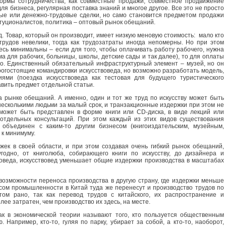
рмы сотрудничества, как совместные продажи, совместное продвижение
ля бизнеса, регулярная поставка знаний и многое другое. Все это не просто
ые или денежно-трудовые сделки, но само становится предметом продажи
титуционалистов, политика – оптовый рынок обещаний.
ед. Товар, который он производит, имеет низкую меновую стоимость: мало кто
 трудов невелики, тогда как трудозатраты иногда непомерны. Но при этом
есь минимальны – если для того, чтобы оплачивать работу рабочего, нужна
 для рабочих, больницы, школы, детские сады и так далее), то для оплаты
жно. Единственный обязательный инфраструктурный элемент – музей, но он
огостоящие командировки искусствоведа, но возможно разработать модель,
иями (поездка искусствоведа как тестовая для будущего туристического
авить предмет отдельной статьи.
а рынке обещаний. А именно, один и тот же труд по искусству может быть
несколькими людьми за малый срок, и транзакционные издержки при этом не
 может быть представлен в форме книги или CD-диска, в виде лекций или
 отдельных консультаций. При этом каждый из этих видов существования
объединен с каким-то другим бизнесом (книгоиздательским, музейным,
 к минимуму.
ек в своей области, и при этом создавая очень гибкий рынок обещаний,
годно, от книголюба, собирающего книги по искусству, до дизайнера и
воведа, искусствовед уменьшает общие издержки производства в масштабах
возможности переноса производства в другую страну, где издержки меньше
носом промышленности в Китай туда же перенесут и производство трудов по
том рано, так как перевод трудов с китайского, их распространение и
лее затратен, чем производство их здесь, на месте.
ак в экономической теории называют того, кто пользуется общественным
. Например, кто-то, гуляя по парку, убирает за собой, а кто-то, наоборот,