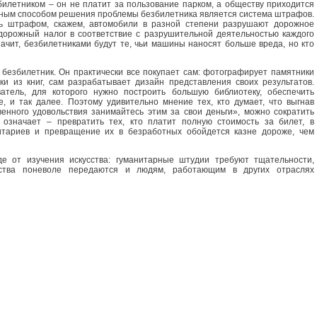
билетником – он не платит за пользование парком, а обществу приходится
бычным способом решения проблемы безбилетника является система штрафов.
ь штрафом, скажем, автомобили в разной степени разрушают дорожное
дорожный налог в соответствие с разрушительной деятельностью каждого
ачит, безбилетниками будут те, чьи машины наносят больше вреда, но кто
е безбилетник. Он практически все покупает сам: фотографирует памятники
ки из книг, сам разрабатывает дизайн представления своих результатов.
атель, для которого нужно построить большую библиотеку, обеспечить
, и так далее. Поэтому удивительно мнение тех, кто думает, что выгнав
венного удовольствия занимайтесь этим за свои деньги», можно сократить
 означает – превратить тех, кто платит полную стоимость за билет, в
итариев и превращение их в безработных обойдется казне дороже, чем
е от изучения искусства: гуманитарные штудии требуют тщательности,
ества поневоле передаются и людям, работающим в других отраслях