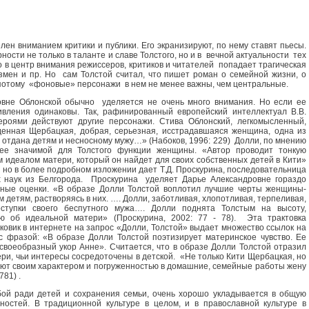
ен вниманием критики и публики. Его экранизируют, по нему ставят пьесы.
ности не только в таланте и славе Толстого, но и в вечной актуальности тех
 в центр внимания режиссеров, критиков и читателей попадает трагическая
мен и пр. Но сам Толстой считал, что пишет роман о семейной жизни, о
потому «фоновые» персонажи в нем не менее важны, чем центральные.
вне Облонской обычно уделяется не очень много внимания. Но если ее
вления одинаковы. Так, рафинированный европейский интеллектуал В.В.
роями действуют другие персонажи. Стива Облонский, легкомысленный,
денная Щербацкая, добрая, серьезная, исстрадавшаяся женщина, одна из
й отдана детям и несносному мужу…» (Набоков, 1996: 229) Долли, по мнению
ее значимой для Толстого функции женщины. «Автор проводит тонкую
 идеалом матери, который он найдет для своих собственных детей в Кити»
у, но в более подробном изложении дает Т.Д. Проскурина, последовательница
 наук из Белгорода. Проскурина уделяет Дарье Александровне гораздо
ные оценки. «В образе Долли Толстой воплотил лучшие черты женщины-
 детям, растворяясь в них. …. Долли, заботливая, хлопотливая, терпеливая,
ступки своего беспутного мужа…. Долли поднята Толстым на высоту,
ю об идеальной матери» (Проскурина, 2002: 77 - 78). Эта трактовка
сковик в интернете на запрос «Долли, Толстой» выдает множество ссылок на
с фразой: «В образе Долли Толстой поэтизирует материнское чувство. Ее
 своеобразный укор Анне». Считается, что в образе Долли Толстой отразил
ри, чьи интересы сосредоточены в детской. «Не только Кити Щербацкая, но
ают своим характером и погруженностью в домашние, семейные работы жену
81) .
ой ради детей и сохранения семьи, очень хорошо укладывается в общую
ностей. В традиционной культуре в целом, и в православной культуре в