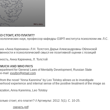
 СТОИТ, КТО ПЛАТИТ?
сихологических наук, профессор кафедры ОЗРП института психологии им. Л.С.
на «Анна Каренина» Л.Н. Толстого Дарьи Александровны Облонской
венности и психологический смысл ее позитивной оценки с позиций
ность, Анна Каренина, Л. Толстой
W MUCH AND WHO PAYS
e Department for General Laws of Mentality Development, Russian State
 e-mail:
evulbn@gmail.com
rom the novel “Anna Karenina” by Leo Tolstoy allows us to investigate
therhood experience and internal sense of the positive treatment of the image as
mization, Anna Karenina, Leo Tolstoy
ко стоит, кто платит? // Артикульт. 2012. 5(1). С. 10-25.
скачать pdf