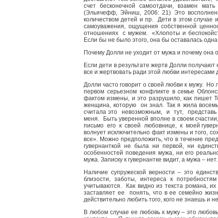
счет бесконечной самоотдачи, взамен мать
(Эльячефф, Эйниш, 2006: 21) Это восполнен
количеством детей и пр. Дети в этом случае
самоуважения, ощущения собственной ценно
отношениях с мужем. «Хлопоты и беспокойст
Если бы не было этого, она бы оставалась одна
Почему Долли не уходит от мужа и почему она 
Если дети в результате жертв Долли получают н
все и жертвовать ради этой любви интересами
Долли часто говорит о своей любви к мужу. Но 
первом серьезном конфликте в семье Облонс
фактом измены, и это разрушило, как пишет Т
женщина, которую он знал. Так я жила восем
считала это невозможным, и тут, представь с
меня. Быть уверенной вполне в своем счастии,
письмо его к своей любовнице, к моей гуверна
волнует исключительно факт измены и того, со
все». Можно предположить, что в течение пред
гувернанткой не была ни первой, ни единст
особенностей поведения мужа, ни его реальн
мужа. Записку к гувернантке видит, а мужа – не
Наличие супружеской верности – это единст
близости, заботы, интереса к потребност
учитываются. Как видно из текста романа, их
заставляет ее понять, что в ее семейно жиз
действительно любить того, кого не знаешь и н
В любом случае ее любовь к мужу – это любовь