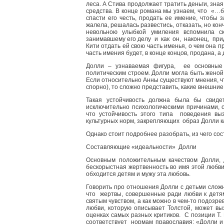
леса. А Стива продолжает тратить деньги, зна
средства. В конце романа мы узнаем, что «…
спасти его честь, продать ее имение, чтобы 
жалела, решалась развестись, отказать, но кон
невольною улыбкой умиления вспомнила с
занимавшему его делу и как он, наконец, при
Кити отдать ей свою часть именья, о чем она п
часть имения будет, в конце концов, продана,
Долли – узнаваемая фигура, ее основные
политическим строем. Долли могла быть женой 
Если относительно Анны существуют мнения, чт
спорно), то сложно представить, какие внешни
Такая устойчивость должна была бы свидет
исключительно психологическими причинами, 
что устойчивость этого типа поведения вы
культурных норм, закрепляющих образ Долли к
Однако стоит подробнее разобрать, из чего сос
Составляющие «идеальности» Долли
Основным положительным качеством Долли,
бескорыстная жертвенность во имя этой любви.
обходится детям и мужу эта любовь.
Говорить про отношения Долли с детьми сложно
что жертвы, совершенные ради любви к детям
святым чувством, а как можно в чем-то подозре
любви, которую описывает Толстой, может вы
оценках самых разных критиков. С позиции Т
соответствует нормам православия: «Долли и 