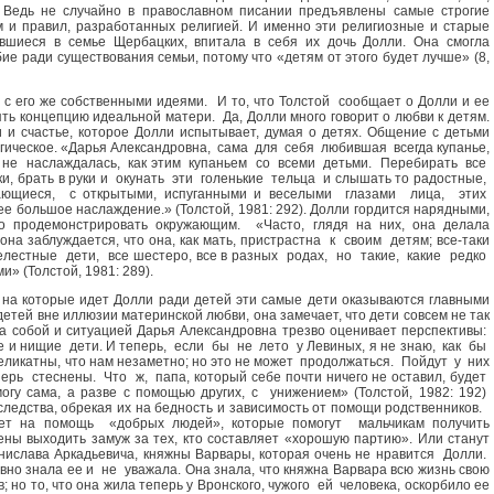
 Ведь не случайно в православном писании предъявлены самые строгие
 и правил, разработанных религией. И именно эти религиозные и старые
вшиеся в семье Щербацких, впитала в себя их дочь Долли. Она смогла
е ради существования семьи, потому что «детям от этого будет лучше» (8,
я с его же собственными идеями. И то, что Толстой сообщает о Долли и ее
ть концепцию идеальной матери. Да, Долли много говорит о любви к детям.
и и счастье, которое Долли испытывает, думая о детях. Общение с детьми
гическое. «Дарья Александровна, сама для себя любившая всегда купанье,
к не наслаждалась, как этим купаньем со всеми детьми. Перебирать все
ки, брать в руки и окунать эти голенькие тельца и слышать то радостные,
ющиеся, с открытыми, испуганными и веселыми глазами лица, этих
е большое наслаждение.» (Толстой, 1981: 292). Долли гордится нарядными,
 продемонстрировать окружающим. «Часто, глядя на них, она делала
она заблуждается, что она, как мать, пристрастна к своим детям; все-таки
релестные дети, все шестеро, все в разных родах, но такие, какие редко
и» (Толстой, 1981: 289).
, на которые идет Долли ради детей эти самые дети оказываются главными
етей вне иллюзии материнской любви, она замечает, что дети совсем не так
ва собой и ситуацией Дарья Александровна трезво оценивает перспективы:
е и нищие дети. И теперь, если бы не лето у Левиных, я не знаю, как бы
ликатны, что нам незаметно; но это не может продолжаться. Пойдут у них
перь стеснены. Что ж, папа, который себе почти ничего не оставил, будет
гу сама, а разве с помощью других, с унижением» (Толстой, 1982: 192)
ледства, обрекая их на бедность и зависимость от помощи родственников.
ет на помощь «добрых людей», которые помогут мальчикам получить
ены выходить замуж за тех, кто составляет «хорошую партию». Или станут
анислава Аркадьевича, княжны Варвары, которая очень не нравится Долли.
вно знала ее и не уважала. Она знала, что княжна Варвара всю жизнь свою
 но то, что она жила теперь у Вронского, чужого ей человека, оскорбило ее