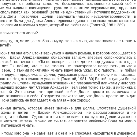
 получает от ребенка такое же бесконечное восполнение самой себя»
ие мы видим в восхищении ручками и ножками херувимчиков, гордостью
 используются как основной (если не единственный) источник поддержания
сти. Дети позволяют Долли заглушать чувство неудовлетворенности в
во эти были для Дарьи Александровны единственно возможным счастьем.
 со своими мыслями о муже, который не любит ее» (Толстой, 1981: 289).
оплачивает его долги?
ищету, то, может, ее любовь к мужу столь сильна, что заставляет ее терпеть
 детей?
любит ли она его? Стоит вернуться к началу романа, в котором сообщается о
ких. Дарья Александровна обнаружив записку, впервые соприкоснулась с
олстой, ее счастье. «Ты не поверишь, но я до сих пор думала, что я одна
ь лет. Ты пойми, что я не только не подозревала неверности, но что я
ебе, с такими понятиями узнать вдруг весь ужас, всю гадость... Ты пойми
 и вдруг... - продолжала Долли, удерживая рыданья, - и получить письмо...
нтке. Нет, это слишком ужасно!» (Толстой, 1981: 80) В этой ситуации Долли
хранил ли Степан Аркадьевич отношения с гувернанткой или «там у него уже
ыдущих восьми лет Степан Аркадьевич вел себя точно так же, и интрижка с
венной. Это значит, что при всей любви Долли просто не замечала ни
ого отношения к себе. Создается впечатление, что Долли просто не видит
т. Пока записка не попадается на глаза – все хорошо.
венная деталь, которая имеет значение для Долли. Отсутствие душевной
ям жены и детей – Дарьей Александровной не рассматриваются и не
 нет, и не было. Однако это ни как не влияет на чувства Долли и даже не
ни «что-то не так». Можно ли считать ее чувства любовью? Вряд ли можно
е пытаешься узнать.
 к тому, кого она не замечает и с кем не способна находиться в душевном