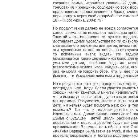
сохраняя семью, исполняет священный долг.
требования к женщине, соблюдению всех норм
нравственные представления о браке, сложи
перешагнуть через своё оскорблённое самолюби
18).» (Проскурина, 2004: 79)
Но продукт гения далеко не всегда согласуетс
семье в романе, не позволяет полностью приня
Толстой часто описывает ее чувство гордост
доставляет Долли удовольствие почти физиоло
считавшая его полезным для детей, ничем та
эти пухленькие ножки, натягивая на них чулоч
то испуганные визги; видеть эти задыха
брызгающихся своих херувимчиков было для не
умытыми детьми, особенно когда их можно
всевозможные усилия, чтоб убедить себя, что 
она не могла не говорить себе, что у нее п
бывают, - и была счастлива ими и гордилась им
Но в результате всех тех нравственных жертв
пострадавшими. Когда Долли удается увидеть д
хороши, как ей кажется. В минуты недовольст
«… и вырастут несчастные, дурно воспитанны
мы прожили. Разумеется, Костя и Кити так де
дети, им нельзя будет помогать нам; они и те
помогать? Так что и вывести детей я не мо
Идеальная мать Долли лишает своих детей нас
Думая о будущем детей Долли рассчитыва
образование и место, а девочки будут вынужд
приживалками. В романе есть образ тетки Ст
«Княжна Варвара была тетка ее мужа, и она да
провела приживалкой у богатых родственников;