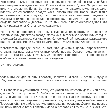
я, что всегда получит прощение, жена подпишет очередной вексель и найдет
было получено кающееся письмо Степана Аркадьича к Долли. Он умолял ее
заплатить его долги. Долли была в отчаянье, ненавидела мужа, презирала,
чила тем, что согласилась продать часть своего имения. После этого Кити с
конфуженность своего мужа, его неоднократные неловкие подходы к
думав одно-единственное средство, не оскорбив, помочь Долли, предложил
режде не догадалась» (Толстой, 1982: 382). Можно не сомневаться, что и эта
 а деньги растрачены Степаном Аркадьевичем.
 черты мало определяются происхождением, образованием, эпохой и
дворника или директора завода, могла жить в советское время или сегодня.
о ее судьба сложилась бы иначе при более удобной процедуре развода (что
е обстоятельства могли бы что-то изменить в судьбе Дарьи Александровны.
ельствовать, прежде всего, о том, что действия Долли определяются
основаны на некоторых личностных особенностях. Однако представляется,
звана не только индивидуальными чертами характера, но и поддержкой
ак образ эталонного материнского поведения.
тоит этот эталон.
 делающим ее для многих идеалом, является любовь к детям и мужу и
 Однако внимательное чтение текста романа позволяет увидеть, что во что
. Разве можно усомниться в том, что Долли любит своих детей, или в том,
, могут быть напрасными? Любовь матери к детям считается практически
вать или упрекать святого? Святости много не бывает, и поэтому та степень
зывать только восхищение и призывы к подражанию, что и наблюдается в
. Проскуриной, чью работу мы уже цитировали, поведение Долли полностью
не помышляет о возобновлении дела о разводе со Стивой, она знает, что,