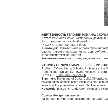
ЖЕРТВЕННОСТЬ ГЕРОИНИ РОМАНА: СКОЛЬКО
Автор:
Улыбина Елена Викторовна
, доктор п
Выготского, e-mail:
evulbn@gmail.com
ORCID ID:
0000-0002-5398-9006
Аннотация:
На материале образа героини рома
рассматривается психология материнской жерт
коллективистских ценностей.
Ключевые слова:
мазохизм, аддикция, жертвен
VICTIMITY OF NOVEL MAIN SHE-PERSON: HO
Author:
Ulybina Elena
, Dr.Habil, Professor at th
Humanitarian University (RSUH, Moscow, Russia),
ORCID ID:
0000-0002-5398-9006
Summary:
The image of Daria (Dolly) Oblonskaya f
psychological aspects of the victimized side of mo
seen from the point of dominant collective values.
Keywords:
masochism, addiction, victim and victi
Ссылка для цитирования:
Улыбина Е.В. Жертвенность героини романа: Сколь