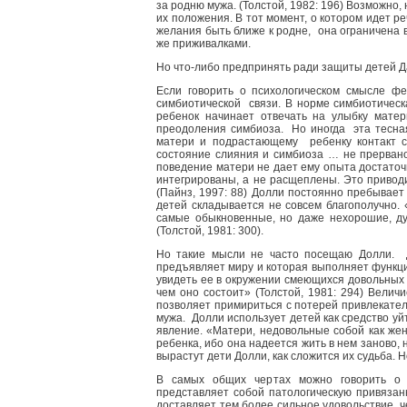
за родню мужа. (Толстой, 1982: 196) Возможно
их положения. В тот момент, о котором идет р
желания быть ближе к родне, она ограничена в
же приживалками.
Но что-либо предпринять ради защиты детей Д
Если говорить о психологическом смысле фе
симбиотической связи. В норме симбиотическ
ребенок начинает отвечать на улыбку матер
преодоления симбиоза. Но иногда эта тесна
матери и подрастающему ребенку контакт с
состояние слияния и симбиоза … не прервано
поведение матери не дает ему опыта достаточ
интегрированы, а не расщеплены. Это приводи
(Пайнз, 1997: 88) Долли постоянно пребывает 
детей складывается не совсем благополучно. 
самые обыкновенные, но даже нехорошие, ду
(Толстой, 1981: 300).
Но такие мысли не часто посещаю Долли. Д
предъявляет миру и которая выполняет функци
увидеть ее в окружении смеющихся довольных д
чем оно состоит» (Толстой, 1981: 294) Вели
позволяет примириться с потерей привлекател
мужа. Долли использует детей как средство у
явление. «Матери, недовольные собой как же
ребенка, ибо она надеется жить в нем заново,
вырастут дети Долли, как сложится их судьба.
В самых общих чертах можно говорить о 
представляет собой патологическую привязан
доставляет тем более сильное удовольствие, 