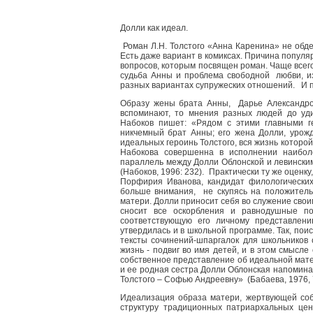
Долли как идеал.
Роман Л.Н. Толстого «Анна Каренина» не обдел
Есть даже вариант в комиксах. Причина популяр
вопросов, которым посвящен роман. Чаще всего
судьба Анны и проблема свободной любви, из
разных вариантах супружеских отношений. И 
Образу жены брата Анны, Дарье Александро
вспоминают, то мнения разных людей до уди
Набоков пишет: «Рядом с этими главными ге
никчемный брат Анны; его жена Долли, урож
идеальных героинь Толстого, вся жизнь которо
Набокова совершенна в исполнении наибол
параллель между Долли Облонской и левинским
(Набоков, 1996: 232). Практически ту же оценк
Порфирия Иванова, кандидат филологических
больше внимания, не скупясь на положитель
матери. Долли приносит себя во служение своим
сносит все оскорбления и равнодушные по
соответствующую его личному представлени
утвердилась и в школьной программе. Так, пои
тексты сочинений-шпаргалок для школьников 
жизнь - подвиг во имя детей, и в этом смысле
собственное представление об идеальной мате
и ее родная сестра Долли Облонская напомин
Толстого – Софью Андреевну» (Бабаева, 1976, 7
Идеализация образа матери, жертвующей соб
структуру традиционных патриархальных цен