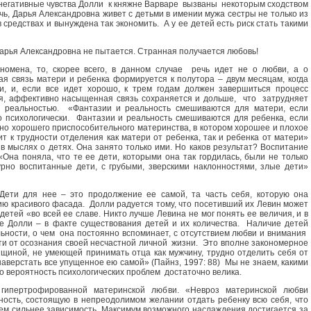
, негативные чувства Долли к княжне Варваре вызваны некоторым сходством
ечь, Дарья Александровна живет с детьми в имении мужа сестры не только из
 средствах и вынуждена так экономить. А у ее детей есть риск стать такими
арья Александровна не пытается. Странная получается любовь!
номена, то, скорее всего, в данном случае речь идет не о любви, а о
ая связь матери и ребенка формируется к полутора – двум месяцам, когда
и, и, если все идет хорошо, к трем годам должен завершиться процесс
я, аффективно насыщенная связь сохраняется и дольше, что затрудняет
 реальностью. «Фантазии и реальность смешиваются для матери, если
 психологически. Фантазии и реальность смешиваются для ребенка, если
но хорошего приспособительного материнства, в котором хорошее и плохое
т к трудности отделения как матери от ребенка, так и ребенка от матери»
в мыслях о детях. Она занято только ими. Но каков результат? Воспитание
«Она поняла, что те ее дети, которыми она так гордилась, были не только
рно воспитанные дети, с грубыми, зверскими наклонностями, злые дети»
ети для нее – это продолжение ее самой, та часть себя, которую она
ю красивого фасада. Долли радуется тому, что посетивший их Левин может
етей «во всей ее славе. Никто лучше Левина не мог понять ее величия, и в
чие Долли – в факте существования детей и их количества. Наличие детей
ьности, о чем она постоянно вспоминает, с отсутствием любви и внимания
йти от осознания своей несчастной личной жизни. Это вполне закономерное
нщиной, не умеющей принимать отца как мужчину, трудно отделить себя от
 наверстать все упущенное ею самой» (Пайнз, 1997: 88) Мы не знаем, какими
 Но вероятность психологических проблем достаточно велика.
гипертрофированной материнской любви. «Невроз материнской любви
ность, состоящую в непреодолимом желании отдать ребенку всю себя, что
чем сильнее зависимость. Максимум возможного наслаждения достигается за