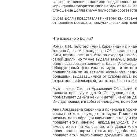
частности, женщина занимает подчиненное по
коринфянам говорится: «ибо не муж от жены, а ж
Отношение Долли к мужу полностью соответст
Образ Долли представляет интерес как отраж
отношению к семье, и, продуктивности жертвен
Что известно о Долли?
Роман Л.Н. Толстого «Анна Каренина» начинае
княгиня Дарья Александровна Облонская, сест
Кити, вспоминает, что был по очереди влюбл
самой Долли, но ту уже выдали замуж. В рома
рано постаревшая женщина. Дарья Александр
обнаруженный факт измены мужа, и не мож
пришпиленными на затылке косами уже редки
большими, выдававшимися от худобы лица, и
открытою шифоньеркой, из которой она выбира
Муж – князь Степан Аркадьевич Облонский, 
включая прислугу и детей. Он здоров, свеж
проматывает деньги жены и детей. Жену он дав
Иногда, правда, и в собственном доме, по неб
Анна Аркадьевна Каренина и приехала в Москву 
и сама не хотела уходить от мужа. Примирен
жизнью, мало обращая внимание на жену и ну
прощает его и, конечно, никуда не уходит. И
имеет, живет на жалование, а у Дарьи Але
проигрывает в карты и тратит гораздо больше
прощает его и подписывает документы на пр