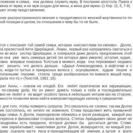
ложение в семье, она должна служить мужу. В послании апостола Павла к
ена от мужа; и не муж создан для жены, а жена для мужа» (1 Кор. 11, 5, 7-9).
вуют этому представлению.
ение распространенного мнения о продуктивности женской жертвенности по
ной позиции в целом, по отношению к чему бы то ни было.
тся с описания той самой семьи, которая «несчастлива по-своему». Долли,
ра прелестной Кити Щербацкой. Левин, первый раз направляясь свататься к
ен во всех сестер Щербацких, и собирался даже делать предложение этой
не она уже мать семерых детей (из которых двое умерли), усталая, худая,
овна впервые показана Толстым в момент, когда она переживает недавно
ет решить что делать дальше. «Дарья Александровна, в кофточке и с
х, когда-то густых и прекрасных волоса с осунувшимся, худым лицом и
спуганными глазами, стояла среди разбросанных по комнате вещей пред
ла что-то.» (Толстой, 1981: 16).
брат Анны, – совсем не злодей. Его любят практически все окружающие,
, по-своему добр. Но он умеет думать только о себе и последовательно
но не любит и не видит особого греха в небольших интриж-ках на стороне.
режности позволяя жене найти компрометирующую записку к гувернантке.
для того, чтобы помирить супругов. Это оказалось не сложно, так как Долли
ие состоялось, но ничего не изменило. Стива продолжил жить привычной
жды семьи. А Долли, периодически обижаясь и грозя разводом, каждый раз
нтересна и финансовая сторона вопроса. Степан Аркадьевич своих денег не
ксандровны есть приданое, которое должно бы достаться детям. Стива
, чем зарабатывает, накапливая долги. Долли, возмущается, но каждый раз
одажу сначала части леса в принадлежащем ей имении, а затем и всего