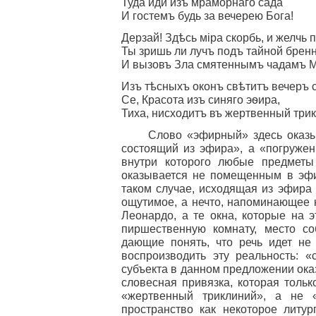
Туда иди изъ мраморнаго сада
И гостемъ будь за вечерею Бога!
Дерзай! Здѣсь міра скорбь, и желчь 
Ты зришь ли лучъ подъ тайной брен
И вызовъ Зла смятеннымъ чадамъ 
Изъ тѣсныхъ оконъ свѣтитъ вечеръ с
Се, Красота изъ синяго эѳира,
Тиха, нисходитъ въ жертвенный трик
Слово «эфирный» здесь оказы
состоящий из эфира», а «погружен
внутри которого любые предметы
оказывается не помещенным в эфи
таком случае, исходящая из эфира 
ощутимое, а нечто, напоминающее 
Леонардо, а те окна, которые на 
пиршественную комнату, место со
дающие понять, что речь идет не 
воспроизводить эту реальность: «
субъекта в данном предложении оказ
словесная привязка, которая тольк
«жертвенный триклиний», а не 
пространство как некоторое литур