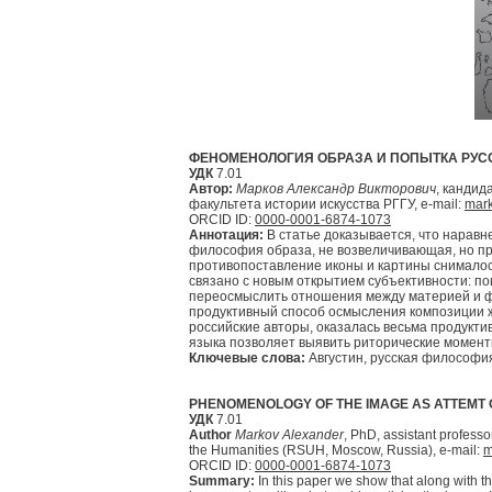
ФЕНОМЕНОЛОГИЯ ОБРАЗА И ПОПЫТКА РУС
УДК
7.01
Автор:
Марков Александр Викторович
, кандид
факультета истории искусства РГГУ, e-mail:
mar
ORCID ID:
0000-0001-6874-1073
Аннотация:
В статье доказывается, что наравн
философия образа, не возвеличивающая, но п
противопоставление иконы и картины снималос
связано с новым открытием субъективности: п
переосмыслить отношения между материей и 
продуктивный способ осмысления композиции ж
российские авторы, оказалась весьма продукти
языка позволяет выявить риторические момент
Ключевые слова:
Августин, русская философия,
PHENOMENOLOGY OF THE IMAGE AS ATTEMT 
УДК
7.01
Author
Markov Alexander
, PhD, assistant profess
the Humanities (RSUH, Moscow, Russia), e-mail:
m
ORCID ID:
0000-0001-6874-1073
Summary:
In this paper we show that along with th