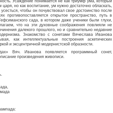
ность. Усаждение понимается не как триумф ума, который
царя, но как воспитание, ум нужно достаточно обласкать,
г усесться, чтобы он почувствовал свое достоинство после
сях пр
отивопоставляется открытое пространство, путь в
Гефсиманского сада, в котором даже ученики были глухи,
агаем, что на эти духовные соображения повлияли не
очинения далекого прошлого, но и сравнительно недавние
одернизма. Знакомство с сонетами Вячеслава Иванова
ывая, как интеллектуальные построения аскетических
ркой и эксцентричной модернистской образности.
дах» Вяч. Иванова появляется программный сонет,
описание произведения живописи.
.
ада,
омада
лампада: