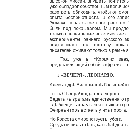
высокой миссии, внушить почтитель
уже обладает собственным величием 
разогреть, обиходить, чтобы он смо
опыта бесприютности. В его запи
Эммаус, и закрытое пространство 
были под покрывалом. Мы предпол
только специальные аскетические с
эксперименты раннего русского м
подтвержает эту гипотезу, показ
писателей оживают только в рамке я
Так, уже в «Кормчих звез
представляющий собой экфразис – 
«ВЕЧЕРЯ», ЛЕОНАРДО.
Александрѣ Васильевнѣ Гольштейнъ
Гость Сѣвера! когда твоя дорога
Ведетъ къ вратамъ единственнаго гр
Гдѣ блещетъ храмъ, чья снѣжная гр
Эѳирнѣй горъ встаетъ у ихъ порога,
Но Красота смиренствуетъ, убога,
Средь нищихъ стѣнъ, какъ блѣдная 