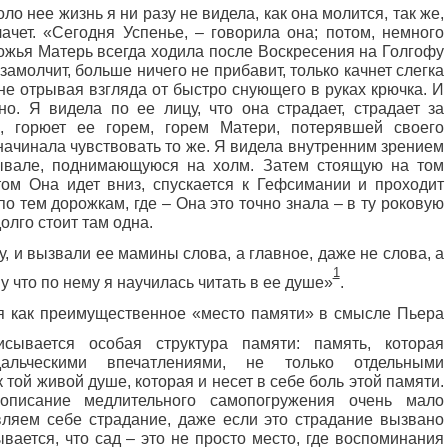
о нее жизнь я ни разу не видела, как она молится, так же,
лачет. «Сегодня Успенье, – говорила она; потом, немного
ожья Матерь всегда ходила после Воскресения на Голгофу
замолчит, больше ничего не прибавит, только качнет слегка
 не отрывая взгляда от быстро снующего в руках крючка. И
но. Я видела по ее лицу, что она страдает, страдает за
 горюет ее горем, горем Матери, потерявшей своего
начинала чувствовать то же. Я видела внутренним зрением
ывале, поднимающуюся на холм. Затем стоящую на том
отом Она идет вниз, спускается к Гефсимании и проходит
о тем дорожкам, где – Она это точно знала – в ту роковую
олго стоит там одна.
у, и вызвали ее мамины слова, а главное, даже не слова, а
1
 что по нему я научилась читать в ее душе»
.
я как преимущественное «место памяти» в смысле Пьера
сывается особая структура памяти: память, которая
альческими впечатлениями, не только отдельными
 той живой душе, которая и несет в себе боль этой памяти.
писание медлительного самопогружения очень мало
вляем себе страдание, даже если это страдание вызвано
вается, что сад – это не просто место, где воспоминания