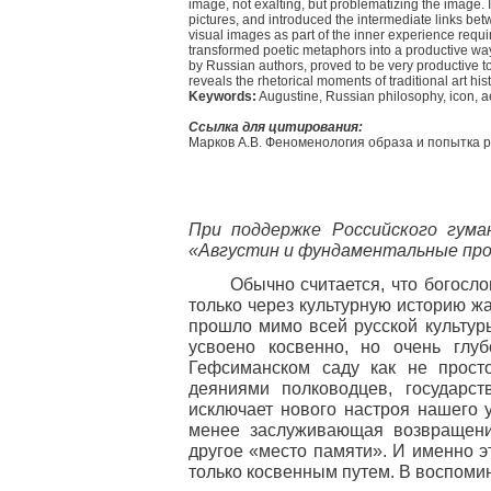
image, not exalting, but problematizing the image.
pictures, and introduced the intermediate links bet
visual images as part of the inner experience requi
transformed poetic metaphors into a productive way 
by Russian authors, proved to be very productive t
reveals the rhetorical moments of traditional art hist
Keywords:
Augustine, Russian philosophy, icon, aest
Ссылка для цитирования:
Марков А.В. Феноменология образа и попытка русс
При поддержке Российского гума
«Августин и фундаментальные пр
Обычно считается, что богосло
только через культурную историю ж
прошло мимо всей русской культур
усвоено косвенно, но очень глуб
Гефсиманском саду как не просто
деяниями полководцев, государс
исключает нового настроя нашего 
менее заслуживающая возвращени
другое «место памяти». И именно э
только косвенным путем. В воспомин