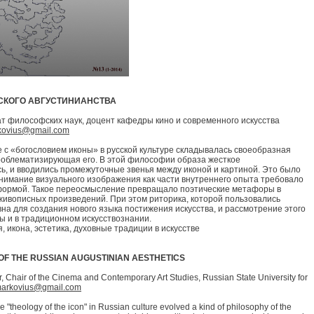
СКОГО АВГУСТИНИАНСТВА
ат философских наук, доцент кафедры кино и современного искусства
kovius@gmail.com
е с «богословием иконы» в русской культуре складывалась своеобразная
роблематизирующая его. В этой философии образа жесткое
ь, и вводились промежуточные звенья между иконой и картиной. Это было
онимание визуального изображения как части внутреннего опыта требовало
формой. Такое переосмысление превращало поэтические метафоры в
ивописных произведений. При этом риторика, которой пользовались
вна для создания нового языка постижения искусства, и рассмотрение этого
ы и в традиционном искусствознании.
 икона, эстетика, духовные традиции в искусстве
OF THE RUSSIAN AUGUSTINIAN AESTHETICS
or, Chair of the Cinema and Contemporary Art Studies, Russian State University for
arkovius@gmail.com
e "theology of the icon" in Russian culture evolved a kind of philosophy of the