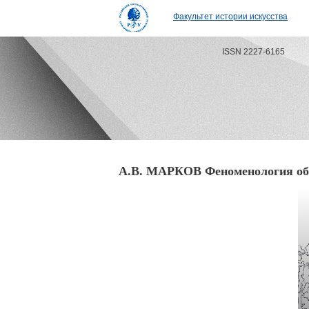
Факультет истории искусства
ISSN 2227-6165
А.В. МАРКОВ Феноменология обр