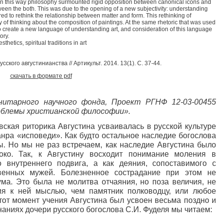
 In this way philosophy surmounted rigid opposition between canonical icons and
ween the both. This was due to the opening of a new subjectivity: understanding
red to rethink the relationship between matter and form. This rethinking of
of thinking about the composition of paintings. At the same rhetoric that was used
o create a new language of understanding art, and consideration of this language
ory.
hetics, spiritual traditions in art
кого августинианства // Артикульт. 2014. 13(1). С. 37-44.
скачать в формате pdf
нитарного научного фонда, Проект РГНФ 12-03-00455
облемы христианской философии».
вская риторика Августина усваивалась в русской культуре
анра «исповеди». Как будто остальное наследие богослова
ы. Но мы не раз встречаем, как наследие Августина было
око. Так, к Августину восходит понимание моления в
 внутреннего подвига, а как деяния, сопоставимого с
твенных мужей. Болезненное сострадание при этом не
ума. Это была не молитва отчаяния, но поза величия, не
я к ней мыслью, чем памятник полководцу, или любое
тот момент учения Августина был усвоен весьма поздно и
аниях дочери русского богослова С.И. Фуделя мы читаем: