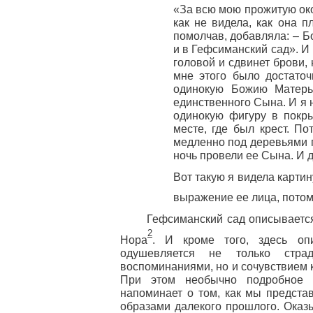
«За всю мою прожитую окол
как не видела, как она п
помолчав, добавляла: – Б
и в Гефсиманский сад». И 
головой и сдвинет брови,
мне этого было достаточ
одинокую Божию Матерь,
единственного Сына. И я 
одинокую фигуру в покр
месте, где был крест. П
медленно под деревьями п
ночь провели ее Сына. И д
Вот такую я видела картин
выражение ее лица, потому
Гефсиманский сад описываетс
2
Нора
. И кроме того, здесь опи
одушевляется не только страд
воспоминаниями, но и сочувствием к
При этом необычно подробное о
напоминает о том, как мы предста
образами далекого прошлого. Оказы