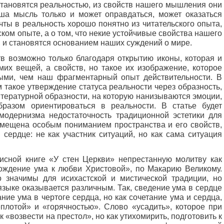
 становятся реальностью, из свойств нашего мышления они
ша мысль только и может оправдаться, может оказаться
ты в реальность хорошо понятно из читательского опыта,
ьском опыте, а о том, что некие устойчивые свойства нашего
е, и становятся основанием наших суждений о мире.
в возможно только благодаря открытию иконы, которая и
мих вещей, а свойств, но такое их изображение, которое
ными, чем наш фрагментарный опыт действительности. В
 такое утверждение статуса реальности через образность,
тературной образности, на которую нанизываются эмоции,
азом ориентироваться в реальности. В статье будет
о модернизма недостаточность традиционной эстетики для
мещена особым пониманием пространства и его свойств,
 сердце: не как участник ситуаций, но как сама ситуация
писной книге «У стен Церкви» непрестанную молитву как
ождение ума к любви Христовой», по Макарию Великому.
 значимы для исихастской и мистической традиции, но
языке оказывается различным. Так, сведение ума в сердце
ние ума в чертоге сердца, но как сочетание ума и сердца,
еплотой» и «горячностью». Слово «усадить», которое при
к «возвести на престол», но как утихомирить, подготовить к