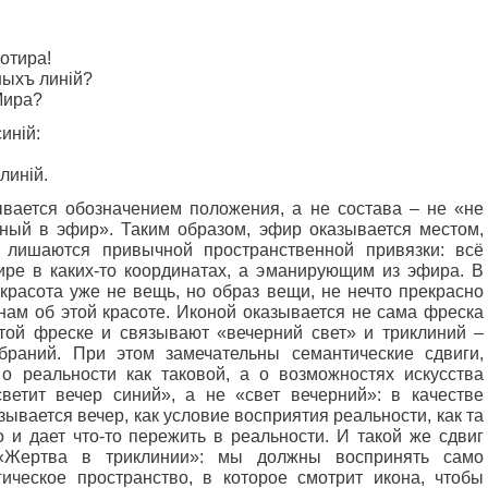
потира!
ныхъ линій?
Мира?
иній:
линій.
вается обозначением положения, а не состава – не «не
ный в эфир». Таким образом, эфир оказывается местом,
 лишаются привычной пространственной привязки: всё
ре в каких-то координатах, а эманирующим из эфира. В
красота уже не вещь, но образ вещи, не нечто прекрасно
нам об этой красоте. Иконой оказывается не сама фреска
этой фреске и связывают «вечерний свет» и триклиний –
браний. При этом замечательны семантические сдвиги,
о реальности как таковой, а о возможностях искусства
светит вечер синий», а не «свет вечерний»: в качестве
ывается вечер, как условие восприятия реальности, как та
о и дает что-то пережить в реальности. И такой же сдвиг
«Жертва в триклинии»: мы должны воспринять само
гическое пространство, в которое смотрит икона, чтобы