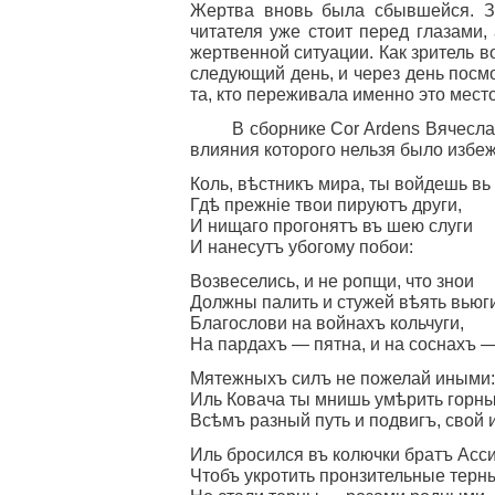
Жертва вновь была сбывшейся. Зд
читателя уже стоит перед глазами
жертвенной ситуации. Как зритель в
следующий день, и через день посмо
та, кто переживала именно это мест
В сборнике
Cor Ardens
Вячесла
влияния которого нельзя было избеж
Коль, вѣстникъ мира, ты войдешь вь 
Гдѣ прежніе твои пируютъ други,
И нищаго прогонятъ въ шею слуги
И нанесутъ убогому побои:
Возвеселись, и не ропщи, что знои
Должны палить и стужей вѣять вьюги
Благослови на войнахъ кольчуги,
На пардахъ — пятна, и на соснахъ —
Мятежныхъ силъ не пожелай иными:
Иль Ковача ты мнишь умѣрить горн
Всѣмъ разный путь и подвигъ, свой и
Иль бросился въ колючки братъ Асси
Чтобъ укротить пронзительные терн