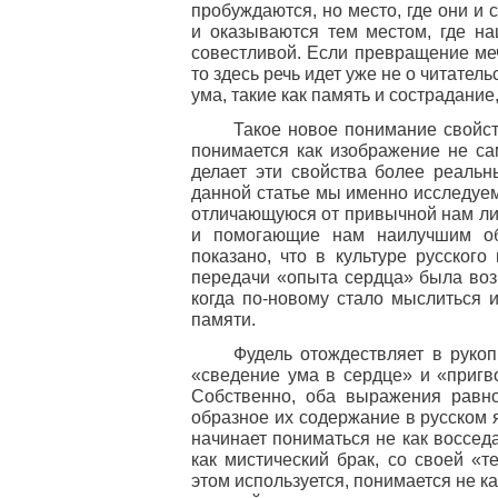
пробуждаются, но место, где они и
и оказываются тем местом, где на
совестливой. Если превращение меч
то здесь речь идет уже не о читател
ума, такие как память и сострадани
Такое новое понимание свойст
понимается как изображение не са
делает эти свойства более реаль
данной статье мы именно исследуем
отличающуюся от привычной нам ли
и помогающие нам наилучшим обр
показано, что в культуре русског
передачи «опыта сердца» была воз
когда по-новому стало мыслиться и
памяти.
Фудель отождествляет в руко
«сведение ума в сердце» и «пригв
Собственно, оба выражения равно
образное их содержание в русском 
начинает пониматься не как восседа
как мистический брак, со своей «т
этом используется, понимается не ка