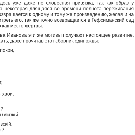
есь уже даже не словесная привязка, так как образ у
, а некоторая длящаяся во времени полнота переживания
озвращается к одному и тому же произведению, желая и на
треть его, так же точно возвращается в Гефсиманский сад
о как место жертвы.
ва Иванова эти же мотивы получают настоящее развитие,
ать, даже прочитав этот сборник единожды:
покои,
;
 хвои.
ы?
 близкій.
зскій,
ы?