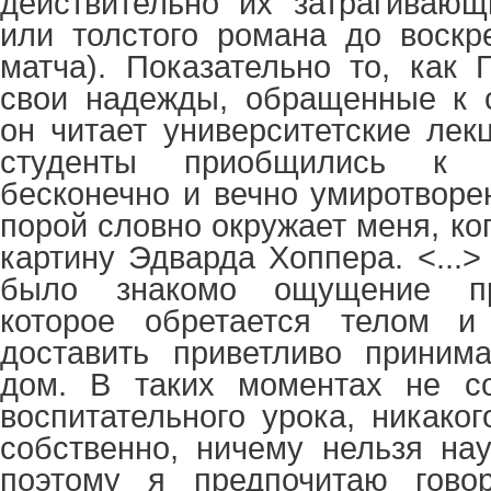
действительно их затрагивающ
или толстого романа до воскр
матча). Показательно то, как 
свои надежды, обращенные к с
он читает университетские лек
студенты приобщились к 
бесконечно и вечно умиротворе
порой словно окружает меня, ко
картину Эдварда Хоппера. <
...
>
было знакомо ощущение пр
которое обретается телом и
доставить приветливо прини
дом. В таких моментах не со
воспитательного урока, никаког
собственно, ничему нельзя на
поэтому я предпочитаю гово