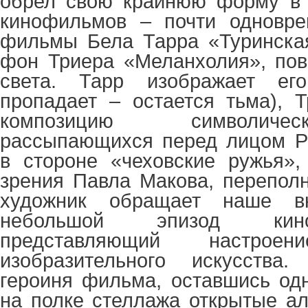
обрел свою крайнюю форму в 
кинофильмов – почти одновре
фильмы Бела Тарра «Туринска
фон Триера «Меланхолия», пов
света. Тарр изображает его
пропадает – остается тьма), 
композицию символичес
рассыпающихся перед лицом Ре
в стороне «чеховские ружья»,
зрения Павла Макова, перепол
художник обращает наше в
небольшой эпизод кино
представляющий настроен
изобразительного искусства
героиня фильма, оставшись одн
на полке стеллажа открытые а