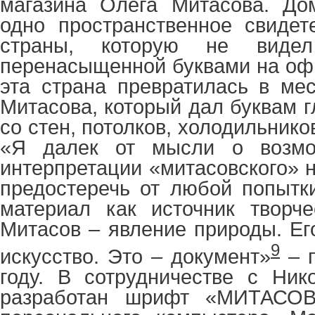
магазина Олега Митасова. Д
одно пространственное свидет
страны, которую не видел
перенасыщенной буквами на оф
эта страна превратилась в ме
Митасова, который дал буквам г
со стен, потолков, холодильнико
«Я далек от мысли о возмож
интерпретации «митасовского» 
предостеречь от любой попытки
материал как источник творче
Митасов – явление природы. Ег
9
искусство. Это – документ»
– п
году. В сотрудничестве с Ни
разработан шрифт «МИТАСО