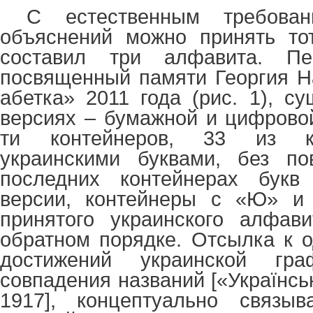
С естественным требова
объяснений можно принять тот
составил три алфавита. П
посвященный памяти Георгия Н
абетка
» 2011 года (рис. 1), с
версиях – бумажной и цифровой
ти контейнеров, 33 из к
украинскими буквами, без по
последних контейнерах букв
версии, контейнеры с «Ю» и 
принятого украинского алфави
обратном порядке. Отсылка к 
достижений украинской гр
совпадения названий [«
Українсь
1917], концептуально связы