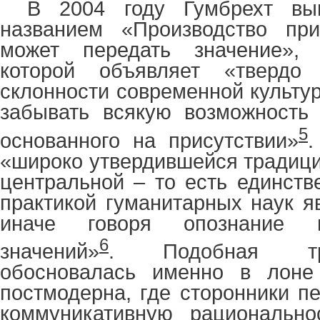
В 2004 году Гумбрехт вып
названием «Производство при
может передать значение», 
которой объявляет «твердо 
склонности современной культу
забывать всякую возможность 
5
основанного на присутствии»
.
«широко утвердившейся традици
центральной – то есть единств
практикой гуманитарных наук я
иначе говоря опознание и
6
значений»
. Подобная тр
обосновалась именно в лоне
постмодерна, где сторонники п
коммуникативную рационально