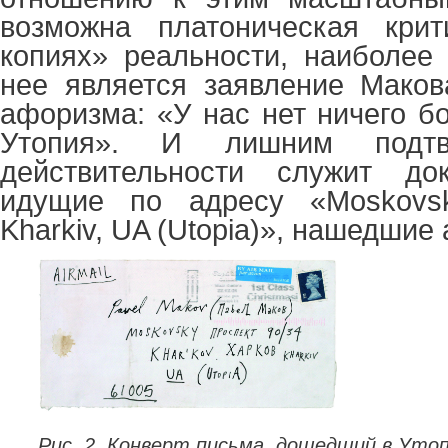
возможна платоническая кри
копиях» реальности, наиболее
нее является заявление Маков
афоризма: «У нас нет ничего б
Утопия». И лишним подтв
действительности служит до
идущие по адресу «
Moskovs
Kharkiv
,
UA
(
Utopia
)», нашедшие а
Рис. 2. Конверт письма, дошедший в Утоп