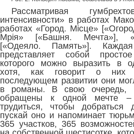
Рассматривая гумбрехт
интенсивности» в работах Мако
работах «Город. Місце» [«Огоро
Мрія» [«Башня. Мечта»], «
[«Одеяло. Память»]. Кажд
представляет собой простое
которого можно выразить в о
хотя, как говорит о них
последующем развитии они мог
в романы. В свою очередь, 
обращены к одной мечте –
трудиться, чтобы добраться д
пускай оно и напоминает тюрьм
365 участков, 365 возможност
на собственной шестисотке, ко