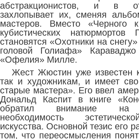
абстракционистов, и в о
захлопывает их, сменяя альбо
мастеров. Вместо «Черного 
кубистических натюрмортов 
становятся «Охотники на снегу»
головой Голиафа» Караваджо
«Офелия» Милле.
Жест Жюстин уже известен к
так и художникам, и имеет св
старые мастера». Его ввел амер
Дональд Каспит в книге «Коне
обратил внимание на п
необходимость эстетическ
искусства. Основной тезис его р
том, что переосмысления понят