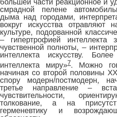
большей части реакционное и 
смрадной пелене автомобиль
дыма над городами, интерпрет
вокруг искусства отравляют н
культуре, подорванной классич
– гипертрофией интеллекта 
чувственной полноты, – интерп
интеллекта искусству. Боле
7
интеллекта миру»
. Можно го
начиная со второй половины
X
спору модерн/постмодерн
, на
третье направление –
вст
чувствительности, ориент
толкование, а на присутст
герменевтику и возрожда