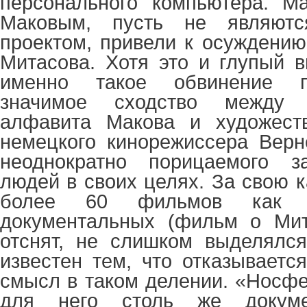
персонального компьютера. Ма
Маковым, пусть не являютс
проектом, привели к осуждению
Митасова. Хотя это и глупый в
именно такое обвинение п
значимое сходство между 
алфавита Макова и художест
немецкого кинорежиссера Верн
неоднократно порицаемого з
людей в своих целях. За свою 
более 60 фильмов как 
документальных (фильм о Ми
отснят, не слишком выделялся
известен тем, что отказываетс
смысл в таком делении. «Носфе
для него столь же докуме