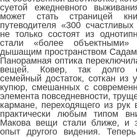
суетой ежедневного выживани
может стать страницей книг
путеводителя «300 счастливых
не только состоят из однотип
стали «более объектными»
дышащим пространством Садам 
Панорамная оптика переключил
вещей. Ковер, так долго с
семейный достаток, соткан из
купюр, смешанных с современн
элемента повседневности, труще
кармане, переходящего из рук 
практически
любым типом вни
Макова вещи стали ближе, и з
опыт другого видения. Тепер