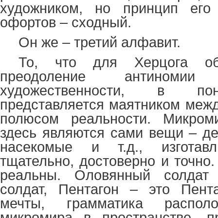
художником, но принцип его
офортов – сходный.
Он же – третий алфавит.
То, что для Херцога об
преодоление антиноми
художественности, в по
представляется маятником меж
полюсом реальности. Микром
здесь являются сами вещи – де
насекомые и т.д., изготав
тщательно, достоверно и точно
реальны. Оловянный солдат
солдат, Пентагон – это Пент
мечты, грамматика распол
микромира в пространстве, п