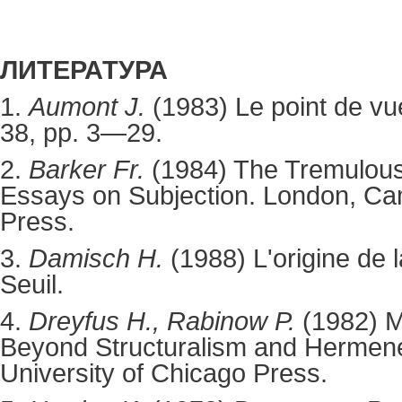
ЛИТЕРАТУРА
1.
Aumont J.
(1983) Le point de v
38, pp. 3—29.
2.
Barker Fr.
(1984)
The Tremulous
Essays on Subjection
.
London, Cam
Press.
3.
Damisch H.
(1988)
L'origine de 
Seuil.
4.
Dreyfus H., Rabinow P.
(1982)
M
Beyond Structuralism and Hermen
University of Chicago Press.