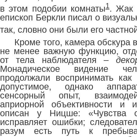
1
в этом подобии комнаты
. Жак
епископ Беркли писал о визуал
так, словно они были его частн
Кроме того, камера обскура 
не менее важную функцию, отд
от тела наблюдателя –
деко
Монадическое видение че
продолжали воспринимать как 
допустимое, однако аппар
сенсорный опыт, взаимод
априорной объективности и и
описан у Ницше: «Чувства о
исправляет ошибки; следовате
разум есть путь к пребыв