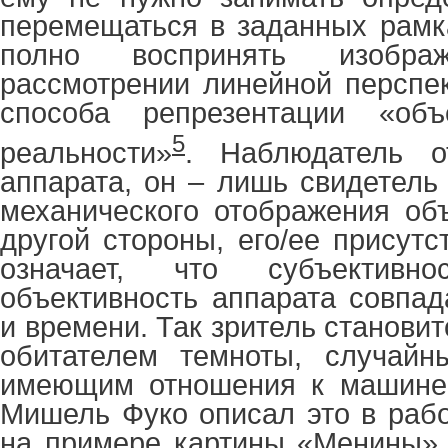
перемещаться в заданных рамк
полно воспринять изобра
рассмотрении линейной перспе
способа репрезентации «объ
5
реальности»
. Наблюдатель о
аппарата, он – лишь свидетел
механического отображения об
другой стороны, его/ее присут
означает, что субъективн
объективность аппарата совпад
и времени. Так зритель станов
обитателем темноты, случайн
имеющим отношения к машинер
Мишель Фуко описал это в раб
на примере картины «Менины» 