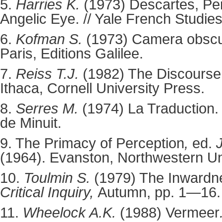
5.
Harries K.
(1973) Descartes, Pe
Angelic Eye. //
Yale French Studie
6.
Kofman S.
(1973)
Camera obscur
Paris, Editions Galilee.
7.
Reiss T.J.
(1982)
The Discourse
Ithaca, Cornell University Press.
8.
Serres M.
(1974)
La Traduction.
de Minuit.
9. The Primacy of Perception
,
ed.
(1964). Evanston, Northwestern Un
10.
Toulmin S.
(1979) The Inwardne
Critical Inquiry,
Autumn, pp. 1—16.
11.
Wheelock A.K.
(1988)
Vermeer