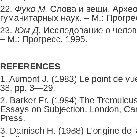
22.
Фуко М.
Слова и вещи. Архе
гуманитарных наук. – М.: Прогре
23.
Юм Д.
Исследование о челов
– М.: Прогресс, 1995.
REFERENCES
1. Aumont J. (1983) Le point de vu
38, pp. 3—29.
2. Barker Fr. (1984)
The Tremulous
Essays on Subjection.
London, Cam
Press.
3. Damisch H. (1988)
L'origine de 