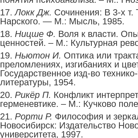
17.
Локк Дж.
Сочинения: В 3-х т. Т
Нарского. — М.: Мысль, 1985.
18.
Ницше Ф.
Воля к власти. Опы
ценностей. – М.: Культурная рев
19.
Ньютон И.
Оптика или тракт
преломлениях, изгибаниях и цвет
Государственное изд-во технико
литературы, 1954.
20.
Рикёр П.
Конфликт интерпрет
герменевтике. – М.: Кучково поле
21.
Рорти Р.
Философия и зеркал
Новосибирск: Издательство Нов
университета, 1997.