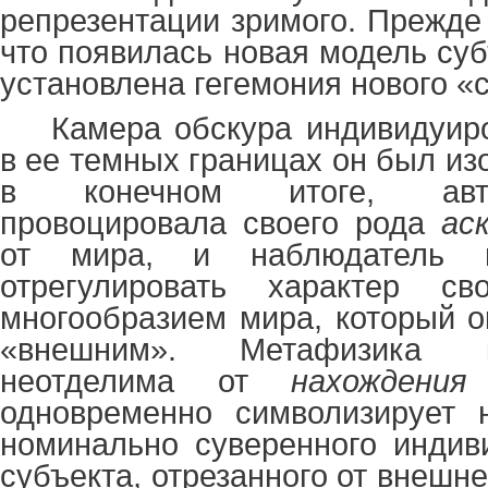
репрезентации зримого. Прежде в
что появилась новая модель су
установлена гегемония нового «
Камера обскура индивидуир
в ее темных границах он был изо
в конечном итоге, авт
провоцировала своего рода
ас
от мира, и наблюдатель 
отрегулировать характер с
многообразием мира, который о
«внешним». Метафизика 
неотделима от
нахождения
одновременно символизирует 
номинально суверенного индиви
субъекта, отрезанного от внешне