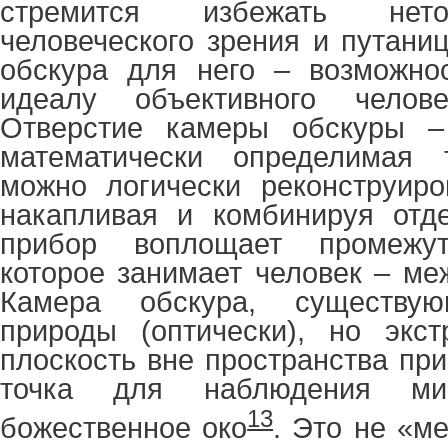
стремится избежать нето
человеческого зрения и путани
обскура для него – возможнос
идеалу объективного челове
Отверстие камеры обскуры –
математически определимая 
можно логически реконструиро
накапливая и комбинируя отде
прибор воплощает промежут
которое занимает человек – ме
Камера обскура, существу
природы (оптически), но экст
плоскость вне пространства пр
точка для наблюдения ми
13
божественное око
. Это не «ме