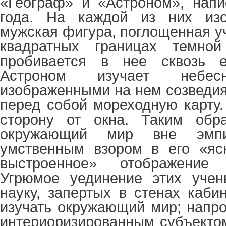
«Географ» и «Астроном», напи
года. На каждой из них изо
мужская фигура, поглощенная у
квадратных границах темно
пробивается в нее сквозь е
Астроном изучает небе
изображенными на нем созведия
перед собой мореходную карту.
сторону от окна. Таким обр
окружающий мир вне эмпир
умственным взором в его «яс
выстроенное» отображение
Угрюмое уединение этих учен
науку, запертых в стенах каби
изучать окружающий мир; напро
интериоризированным субъекто