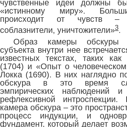
чувственные идеи должны бы
«истинному миру». Больши
происходит от чувств – 
3
соблазнители, уничтожители»
.
Образ камеры обскуры и
субъекта внутри нее встречает
известных текстах, таких как
(1704) и «Опыт о человеческо
Локка (1690). В них наглядно п
обскура в это время сл
эмпирических наблюдений и
рефлексивной интроспекции.
камера обскура – это пространст
процесс индукции, и одновр
фундамент, который делает воз