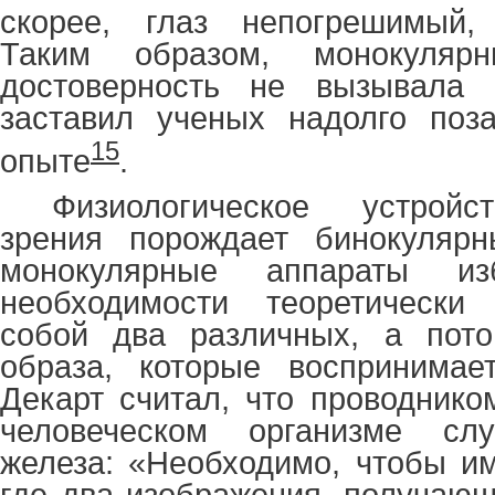
скорее, глаз непогрешимый,
Таким образом, монокуляр
достоверность не вызывала 
заставил ученых надолго поз
15
опыте
.
Физиологическое устройс
зрения порождает бинокулярны
монокулярные аппараты и
необходимости теоретически
собой два различных, а пот
образа, которые воспринимае
Декарт считал, что проводнико
человеческом организме сл
железа: «
Необходимо, чтобы им