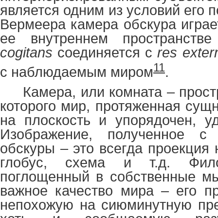
является одним из условий его п
Вермеера камера обскура играе
ее внутреннем пространств
cogitans
соединяется с
res
exter
11
с наблюдаемым миром
.
Камера, или комната – прост
которого мир, протяженная сущ
на плоскость и упорядочен, у
Изображение, полученное 
обскуры – это всегда проекция н
глобус, схема и т.д. Фил
поглощенный в собственные мы
важное качество мира – его пр
непохожую на сиюминутную пре