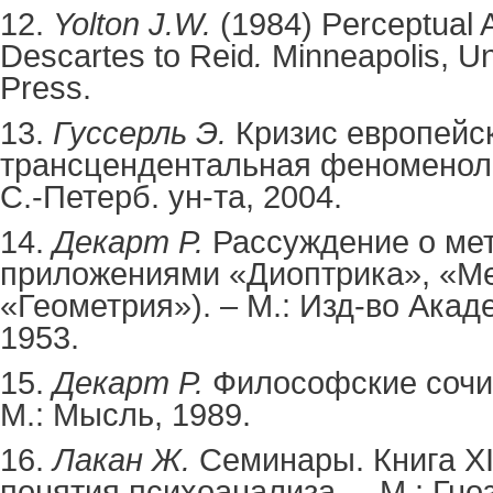
12.
Yolton J.W.
(1984)
Perceptual 
Descartes
to Reid
.
Minneapolis, Un
Press.
13.
Гуссерль
Э
.
Кризис
европейс
трансцендентальная
феноменол
С
.-
Петерб
.
ун
-
та
, 2004.
14.
Декарт Р.
Рассуждение о мет
приложениями «Диоптрика», «М
«Геометрия»). – М.: Изд-во Ака
1953.
15.
Декарт Р.
Философские сочине
М.: Мысль, 1989.
16.
Лакан Ж.
Семинары. Книга X
понятия психоанализа. – М.: Гноз