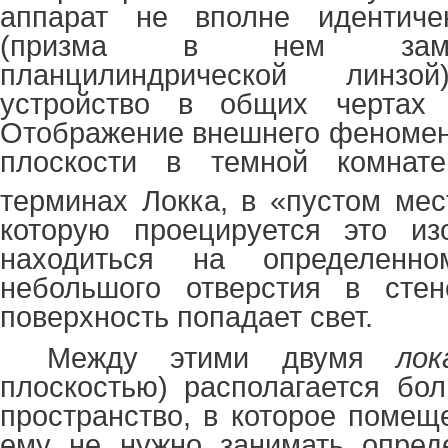
аппарат не вполне идентиче
(призма в нем заме
планцилиндрической линзо
устройство в общих чертах 
Отображение внешнего феномен
плоскости в темной комнате
терминах Локка, в «пустом мес
которую проецируется это из
находиться на определенн
небольшого отверстия в стен
поверхность попадает свет.
Между этими двумя
лок
плоскостью) располагается бо
пространство, в которое помещ
ему не нужно занимать опред