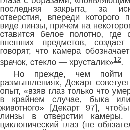
глаза с образами, «появляющим
последняя закрыта, за ис
отверстия, впереди которого 
виде линзы, причем на некоторо
ставится белое полотно, где 
внешних предметов, создает
говорят, что камера обозначае
12
зрачок, стекло — хрусталик»
.
Но прежде, чем пойти
размышлениях, Декарт советует
опыт, «взяв глаз только что уме
в крайнем случае, быка или
животного» [Декарт 97], чтоб
линзы в отверстии камеры.
циклопический глаз (не обязате