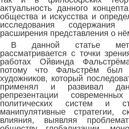
актуальность данного концепт
общества и искусства и опреде
исследования содержания 
расширения представления о нё
В данной статье мето
рассматривается с точки зрени
работах Ойвинда Фальстрёма
потому что Фальстрём был
художников, который последова
применял и развивал да
репрезентации современны
политических систем и ст
манипулятивные стратегии, 
влияния, выявляя проблемат
обществу глобализации, моно