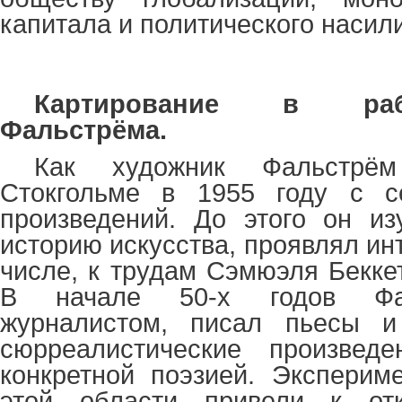
капитала и политического насил
Картирование в раб
Фальстрёма.
Как художник Фальстрё
Стокгольме в 1955 году с с
произведений. До этого он из
историю искусства, проявлял инт
числе, к трудам Сэмюэля Бекке
В начале 50-х годов Фал
журналистом, писал пьесы и
сюрреалистические произвед
конкретной поэзией. Эксперим
этой области привели к от