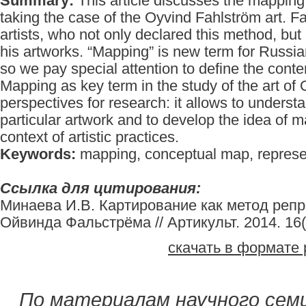
Summary:
This article discusses the mapping
taking the case of the Oyvind Fahlström art. Fa
artists, who not only declared this method, but
his artworks. “Mapping” is new term for Russian
so we pay special attention to define the cont
Mapping as key term in the study of the art o
perspectives for research: it allows to understan
particular artwork and to develop the idea of 
context of artistic practices.
Keywords:
mapping, conceptual map, represe
Ссылка для цитирования:
Минаева И.В. Картирование как метод репр
Ойвинда Фальстрёма // Артикульт. 2014. 16(4
скачать в формате 
По материалам научного сем