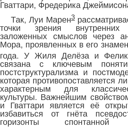
Гваттари, Фредерика Джеймисона
3
Так, Луи Марен
рассматривае
точки зрения внутренних
заложенных смыслов через а
Мора, проявленных в его знаме
года. У Жиля Делёза и Фелик
связана с ключевым понят
постструктурализма и постмод
которая противопоставляется л
характерным для классиче
культуры. Важнейшим свойство
и Гваттари является её откры
избавиться от гнёта псевдост
горизонты спонтанно