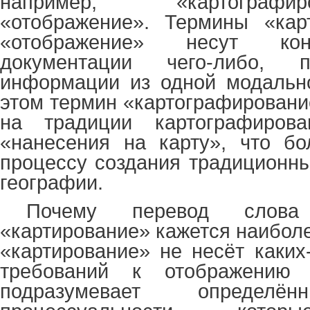
например, «картограф
«отображение». Термины «кар
«отображение» несут кон
документации чего-либо, 
информации из одной модально
этом термин «картографировани
на традиции картографирова
«нанесения на карту», что бо
процессу создания традиционны
географии.
Почему перевод слов
«картирование» кажется наибол
«картирование» не несёт каких
требований к отображению
подразумевает определён