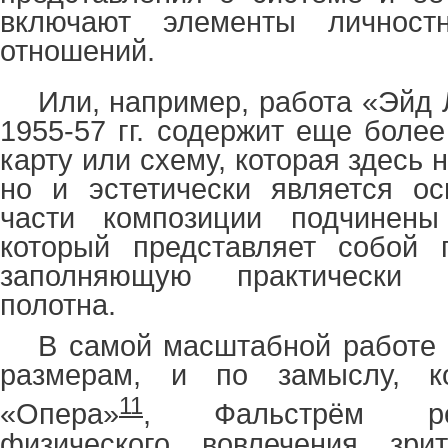
включают элементы личнос
отношений.
Или, например, работа «Эйд
1955-57 гг. содержит еще боле
карту или схему, которая здесь 
но и эстетически является ос
части композиции подчинены
который представляет собой г
заполняющую практически 
полотна.
В самой масштабной работе э
размерам, и по замыслу, ко
11
«Опера»
, Фальстрём ре
физического вовлечения зри