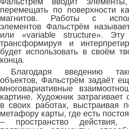
Фальстрём вводит элементы
перемещать по поверхности к
магнитов. Работы с испол
элементов Фальстрём называет 
или «variable structure». Эт
трансформируя и интерпрети
будет использовать в своём тв
конца.
Благодаря введению так
объектов, Фальстрём задаёт е
многовариативные взаимоотно
картине. Художник затрагивает
в своих работах, выстраивая п
метафору карты, где есть пост
– пространство действия,