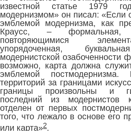
известной статье 1979 г
модернизмом» он писал: «Если се
эмблемой модернизма, как пр
Краусс, – формальная, 
повторяющимися элемен
упорядоченная, буквал
модернистской озабоченности ф
возможно, карта должна служи
эмблемой постмодернизма. 
территорий за границами искусст
границы произвольны и г
последний из модернистов к
отделен от первых постмодерн
того, что лежало в основе его п
2
или карта»
.