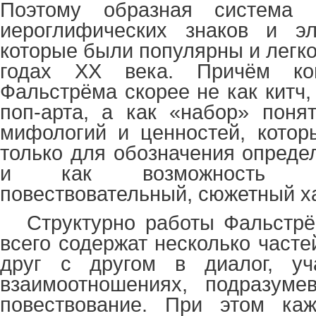
Поэтому образная система 
иероглифических знаков и эл
которые были популярны и легко
годах
XX
века. Причём ком
Фальстрёма скорее не как китч,
поп-арта, а как «набор» поня
мифологий и ценностей, котор
только для обозначения опреде
и как возможность п
повествовательный, сюжетный х
Структурно работы Фальстр
всего содержат несколько часте
друг с другом в диалог, уч
взаимоотношениях, подразум
повествование. При этом ка