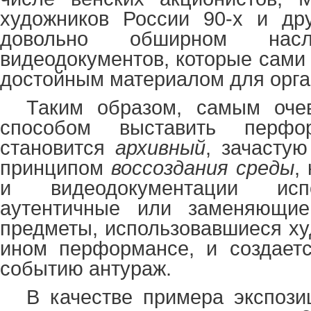
художников России 90-х и дру
довольно обширном на
видеодокументов, которые сами 
достойным материалом для орга
Таким образом, самым оче
способом выставить перф
становится
архивный
, зачасту
принципом
воссоздания среды
,
и видеодокументации исп
аутентичные или заменяющие
предметы, использовавшиеся ху
ином перформансе, и создаетс
событию антураж.
В качестве примера экспози