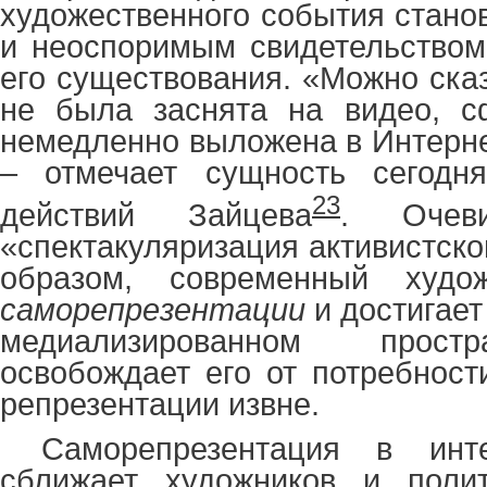
художественного события стано
и неоспоримым свидетельством
его существования. «Можно сказ
не была заснята на видео, с
немедленно выложена в Интернет
– отмечает сущность сегодня
23
действий Зайцева
. Очеви
«спектакуляризация активистско
образом, современный худо
саморепрезентации
и достигает
медиализированном простр
освобождает его от потребност
репрезентации извне.
Саморепрезентация в инт
сближает художников и поли