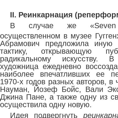
II.
Реинкарнация (реперфор
В случае же «
Seven
осуществленном в музее Гугге
Абрамович предложила иную 
тактику, открывающую пу
радикальному искусству. 
художница ежедневно воссозда
наиболее впечатливших ее п
1970-х годов разных авторов, в
Науман, Йозеф Бойс, Вали Экс
Джина Пане, а также одну из с
осуществила одну новую.
Идея подвергнуть
реинкарн