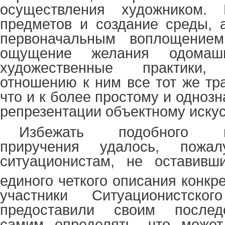
осуществления художником. 
предметов и создание среды, 
первоначальным воплощением
ощущение желания одомашн
художественные практики
отношению к ним все тот же тр
что и к более простому и одноз
репрезентации объектному искус
Избежать подобного инс
приручения удалось, пожа
ситуационистам, не оставив
единого четкого описания конкр
участники Ситуационистског
предоставили своим послед
самим определять, что может