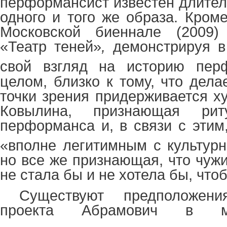
перформансист известен длител
одного и того же образа. Кроме
Московской биеннале (2009)
«Театр теней»
,
демонстрируя в 
свой взгляд на историю пер
целом, близко к тому, что дел
точки зрения придерживается х
Ковылина, признающая рит
перформанса и, в связи с этим
«вполне легитимным с культурн
но все же признающая, что чуж
не стала бы и не хотела бы, что
Существуют предположени
проекта Абрамович в му