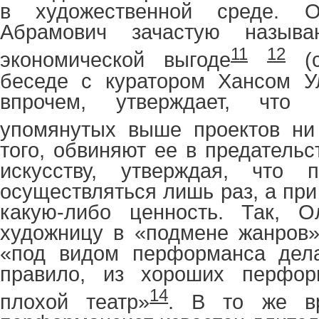
в художественной среде. 
Абрамович зачастую назыв
11
12
экономической выгоде
(с
беседе с куратором Хансом У
впрочем, утверждает, что
упомянутых выше проектов ни
того, обвиняют ее в предатель
искусству, утверждая, что 
осуществляться лишь раз, а при
какую-либо ценность. Так, О
художницу в «подмене жанров»,
«под видом перформанса делае
правило, из хороших перфор
14
плохой театр»
. В то же в