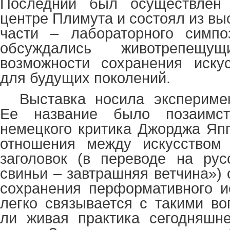
Последний был осуществлен 
центре Плимута и состоял из вы
части – лабораторного симпо
обсуждались животрепещ
возможности сохранения иску
для будущих поколений.
Выставка носила экспериме
Ее название было позаимст
немецкого критика Джорджа Яп
отношения между искусством 
заголовок (в переводе на рус
свиньи – завтрашняя ветчина») 
сохранения перформативного ис
легко связывается с такими во
ли живая практика сегодняшне