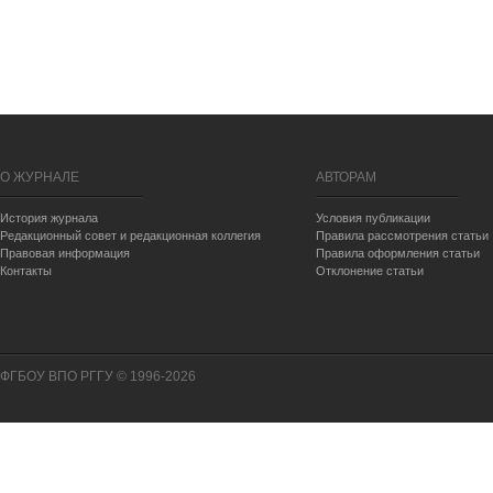
О ЖУРНАЛЕ
АВТОРАМ
История журнала
Условия публикации
Редакционный совет и редакционная коллегия
Правила рассмотрения статьи
Правовая информация
Правила оформления статьи
Контакты
Отклонение статьи
ФГБОУ ВПО РГГУ © 1996-2026