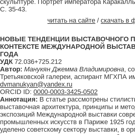
скульптуре. Портрет императора Каракаллы /
С. 35-43.
читать на сайте
/
скачать в 
НОВЫЕ ТЕНДЕНЦИИ ВЫСТАВОЧНОГО П
КОНТЕКСТЕ МЕЖДУНАРОДНОЙ ВЫСТАВК
ГОДА
УДК
72.036+725.212
Автор:
Манукян Джемма Владимировна
, с
Третьяковской галереи, аспирант МГХПА им. 
dvmanukyan@yandex.ru
ORCID ID:
0000-0003-3425-0502
Аннотация:
В статье рассмотрены стилист
выставочная архитектура, принципы и мет
экспозиций Международной выставки совр
промышленных искусств в Париже 1925 го
уделено советскому сектору выставки, в ор