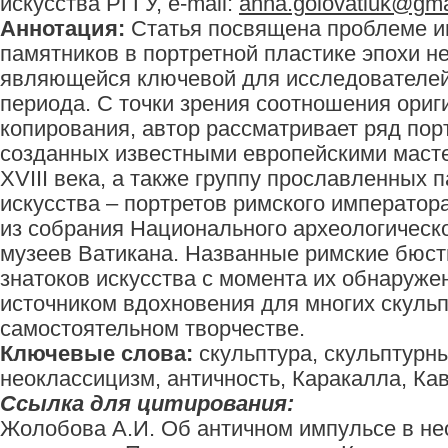
искусства РГГУ, e-mail:
anna.golovatiuk@gma
Аннотация:
Статья посвящена проблеме и
памятников в портретной пластике эпохи н
являющейся ключевой для исследователей
периода. С точки зрения соотношения ориг
копирования, автор рассматривает ряд пор
созданных известными европейскими маст
XVIII века, а также группу прославленных 
искусства – портретов римского императора
из собрания Национального археологическ
музеев Ватикана. Названные римские бюс
знатоков искусства с момента их обнаруже
источником вдохновения для многих скульп
самостоятельном творчестве.
Ключевые слова:
скульптура, скульптурны
неоклассицизм, античность, Каракалла, Кав
Ссылка для цитирования:
Жолобова А.И. Об античном импульсе в не