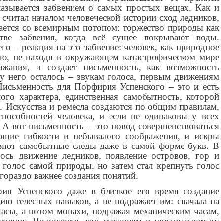
казывается забвением о самых простых вещах. Как и
считал началом человеческой истории сход ледников,
ается со всемирным потопом: торжество природы как
стве забвения, когда всё сущее покрывают воды.
го – реакция на это забвение: человек, как природное
ию, не находя в окружающем катастрофическом мире
ажания, и создает письменность, как возможность
у него осталось – звукам голоса, первым движениям
исьменность для Порфирия Успенского – это и есть
ого характера, единственная самобытность, которой
ах. Искусства и ремесла создаются по общим правилам,
пособностей человека, и если не одинаковы у всех
 А вот письменность – это повод совершенствоваться
ющие гибкости и небывалого соображения, и искры
вляют самобытные следы даже в самой форме букв. В
ось движение ледников, появление островов, гор и
 голос самой природы, но затем стал крепнуть голос
 гораздо важнее создания понятий.
ия Успенского даже в близкое его время создание
ию телесных навыков, а не подражает им: сначала на
асы, а потом монахи, подражая механическим часам,
солнцу. Получается, что механизм и представляет ту