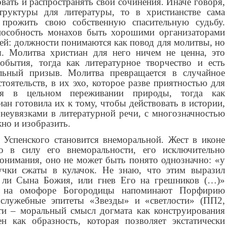
овать и распространять свои сочинения. Иначе говоря,
труктуры для литературы, то в христианстве сама
 прожить свою собственную спасительную судьбу.
пособность монахов быть хорошими организаторами
ей: должности понимаются как повод для молитвы, но
я. Молитва христиан для него ничем не ценна, это
обытия, тогда как литературное творчество и есть
ельный призыв. Молитва превращается в случайное
оятельств, в их эхо, которое разве приятностью для
ся в цельном переживании природы, тогда как
иан готовила их к тому, чтобы действовать в истории,
 неувязками в литературной речи, с многозначностью
жно и изобразить.
Успенского становится внеморальной. Жест в иконе
о в силу его внеморальности, его исключительно
онимания, оно не может быть понято однозначно: «у
учки сжаты в кулачок. Не знаю, что этим выразил
о ли Сына Божия, или гнев Его на грешников (…)»
ы на омофоре Богородицы напоминают Порфирию
ослужебные эпитеты «Звезды» и «светлости» (ПП2,
сти – моральный смысл догмата как конструирования
 как образность, которая позволяет экстатически