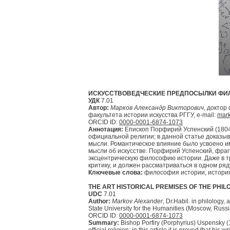
ИСКУССТВОВЕДЧЕСКИЕ ПРЕДПОСЫЛКИ ФИ
УДК
7.01
Автор:
Марков Александр Викторович
, доктор
факультета истории искусства РГГУ, e-mail:
mar
ORCID ID:
0000-0001-6874-1073
Аннотация:
Епископ Порфирий Успенский (1804
официальной религии; в данной статье доказыв
мысли. Романтическое влияние было усвоено им
мысли об искусстве. Порфирий Успенский, фра
эксцентрическую философию истории. Даже в т
критику, и должен рассматриваться в одном ря
Ключевые слова:
философия истории, история 
THE ART HISTORICAL PREMISES OF THE PHI
UDC
7.01
Author:
Markov Alexander
, Dr.Habil. in philology
State University for the Humanities (Moscow, Russi
ORCID ID:
0000-0001-6874-1073
Summary:
Bishop Porfiry (Porphyrius) Uspensky (18
official religion; in this article it is proved that hi