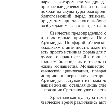
парк, в котором статуи дриад
прекрасные деревья были столь 
похожи на скульптуры благородн
благоговеющий перед жизнью,
предметом пристального любован
возбуждали мысль о звездах на н
Язычество предопределило с
и просторные притворы Порф
Артемиды. Порфирий Успенски
«сколках» с античности, даже не
есть просто истинная форма для 
думает о практической стороне 
голосом богини, так и теперь 
жизнь монашества. Монашество 
языческой цивилизации, превр
историю и переиграть истори
Артемиды выступают из тьмы ле
нашей жизни, оставляя лишь сле
– праздник Сретения: уже не вст
Христианская культура начи
языческое время различались авт