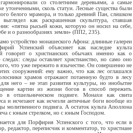
 гармонировали со столетними деревьями, а самые
же утонченными, сколь статуи. Лесные существа были
ого белого мрамора, и только древний Пан, слишком
 выглядел как раскрашенная скульптура, ставшая
ия: «пятна рысьей кожи, которую он носил на себе,
ебе и о разнообразиях земли» (ПП2, 235).
амо устройство монашеского Афона: длинные галереи
ирий Успенский объясняет как наследие культа
й говорит о христианских обычаях именно как о
 следах: следы оставляет христианство, но само оно
того, что уже пережито в язычестве. Он совершенно не
этих сооружений: ему важно, что как лес оглашался
голосники храмов отражают потаенную будто в лесу
для него – не этап развития культуры, но инобытие
ащение картин из жизни богов в способ пережить
ю в отшельническом подвиге. Монахи как свита
са и исчезают как исчезли античные боги вообще из
ды молитвенного подвига. А остаток культа Аполлона
реча с юным стрелком, но с юным Господом.
нается для Порфирия Успенского с того, что если в
ор, редактор, переписчик и комментатор, то христиане