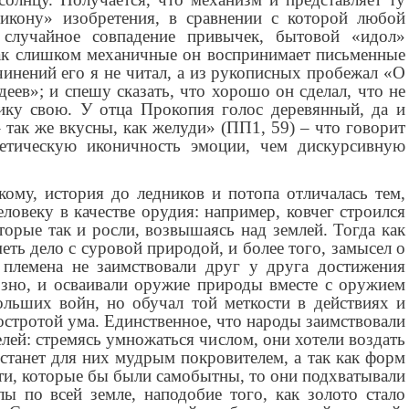
икону» изобретения, в сравнении с которой любой
 случайное совпадение привычек, бытовой «идол»
ак слишком механичные он воспринимает письменные
инений его я не читал, а из рукописных пробежал «О
ев»; и спешу сказать, что хорошо он сделал, что не
тику свою. У отца Прокопия голос деревянный, да и
 так же вкусны, как желуди» (ПП1, 59) – что говорит
тетическую иконичность эмоции, чем дискурсивную
ому, история до ледников и потопа отличалась тем,
еловеку в качестве орудия: например, ковчег строился
торые так и росли, возвышаясь над землей. Тогда как
ть дело с суровой природой, и более того, замысел о
 племена не заимствовали друг у друга достижения
озно, и осваивали оружие природы вместе с оружием
ольших войн, но обучал той меткости в действиях и
 остротой ума. Единственное, что народы заимствовали
елей: стремясь умножаться числом, они хотели воздать
станет для них мудрым покровителем, а так как форм
ти, которые бы были самобытны, то они подхватывали
ы по всей земле, наподобие того, как золото стало