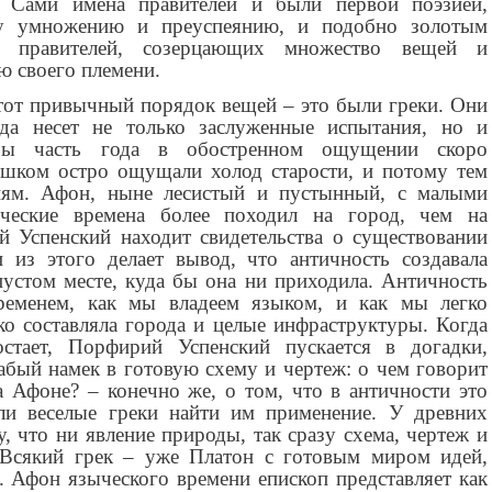
. Сами имена правителей и были первой поэзией,
у умножению и преуспеянию, и подобно золотым
 правителей, созерцающих множество вещей и
 своего племени.
тот привычный порядок вещей – это были греки. Они
ода несет не только заслуженные испытания, но и
бы часть года в обостренном ощущении скоро
ишком остро ощущали холод старости, и потому тем
ниям. Афон, ныне лесистый и пустынный, с малыми
ыческие времена более походил на город, чем на
й Успенский находит свидетельства о существовании
 из этого делает вывод, что античность создавала
устом месте, куда бы она ни приходила. Античность
временем, как мы владеем языком, и как мы легко
гко составляла города и целые инфраструктуры. Когда
остает, Порфирий Успенский пускается в догадки,
бый намек в готовую схему и чертеж: о чем говорит
 Афоне? – конечно же, о том, что в античности это
и веселые греки найти им применение. У древних
 что ни явление природы, так сразу схема, чертеж и
 Всякий грек – уже Платон с готовым миром идей,
. Афон языческого времени епископ представляет как