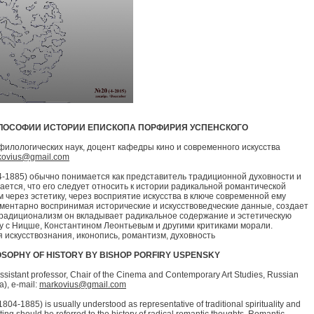
ЛОСОФИИ ИСТОРИИ ЕПИСКОПА ПОРФИРИЯ УСПЕНСКОГО
 филологических наук, доцент кафедры кино и современного искусства
kovius@gmail.com
-1885) обычно понимается как представитель традиционной духовности и
ается, что его следует относить к истории радикальной романтической
 через эстетику, через восприятие искусства в ключе современной ему
гментарно воспринимая исторические и искусствоведческие данные, создает
радиционализм он вкладывает радикальное содержание и эстетическую
ду с Ницше, Константином Леонтьевым и другими критиками морали.
искусствознания, иконопись, романтизм, духовность
LOSOPHY OF HISTORY BY BISHOP PORFIRY USPENSKY
, assistant professor, Chair of the Cinema and Contemporary Art Studies, Russian
a), e-mail:
markovius@gmail.com
04-1885) is usually understood as representative of traditional spirituality and
s writing should be referred to the history of radical romantic thoughts. Romantic