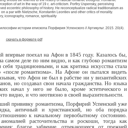
ption of art in the way of 19 c. art-criticism. Porfiry Uspensky, perceiving
ived eccentric philosophy of history. He reconceptualize radical traditionalism as
on a par with Nietzsche, Konstantin Leontiev and other critics of morality.
ory, iconography, romance, spirituality
лософии истории епископа Порфирия Успенского // Артикульт. 2015. 20(4).
скачать в формате pdf
 впервые поехал на Афон в 1845 году. Казалось бы,
на самом деле по ним видно, и как глубоко романтизм
 себя традиционными, и как критика искусства стала
 «после романтизма». На Афоне он пытался видеть
азывая, что Афон не был в рабстве ни у византийских
анов, но создавал свои начала гражданства. Но языка
ких начал у него не было, кроме эстетического и
что видно, и что неотвязно в своей выразительности.
ивший прививку романтизма, Порфирий Успенский уже
рядка, античный и христианский, но оба порядка
 отношению к начальному первобытному состоянию.
 аномалией расточительства и роскоши, тогда как
вения: благое забвение, отрекающееся от прежней