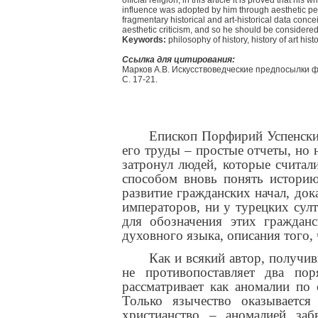
influence was adopted by him through aesthetic perce
fragmentary historical and art-historical data conce
aesthetic criticism, and so he should be considered 
Keywords:
philosophy of history, history of art hist
Ссылка для цитирования:
Марков А.В. Искусствоведческие предпосылки фи
С. 17-21.
Епископ Порфирий Успенский
его труды – простые отчеты, но 
затронул людей, которые считали
способом вновь понять историю
развитие гражданских начал, док
императоров, ни у турецких султ
для обозначения этих гражданс
духовного языка, описания того, 
Как и всякий автор, получ
не противопоставляет два по
рассматривает как аномалии по
Только язычество оказывается
христианство – аномалией заб