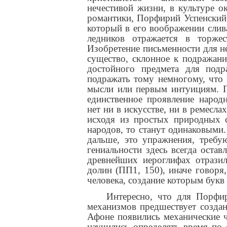
нечестивой жизни, в культуре о
романтики, Порфирий Успенский 
который в его воображении слив
ледников отражается в торже
Изобретение письменности для не
существо, склонное к подражан
достойного предмета для подр
подражать тому немногому, что 
мысли или первым интуициям. П
единственное проявление народн
нет ни в искусстве, ни в ремесл
исходя из простых природных с
народов, то станут одинаковыми.
дальше, это упражнения, требу
гениальности здесь всегда оста
древнейших иероглифах отразил
долин (ПП1, 150), иначе говоря,
человека, создание которым букв
Интересно, что для Порфир
механизмов предшествует создан
Афоне появились механические ч
научились определять время по 