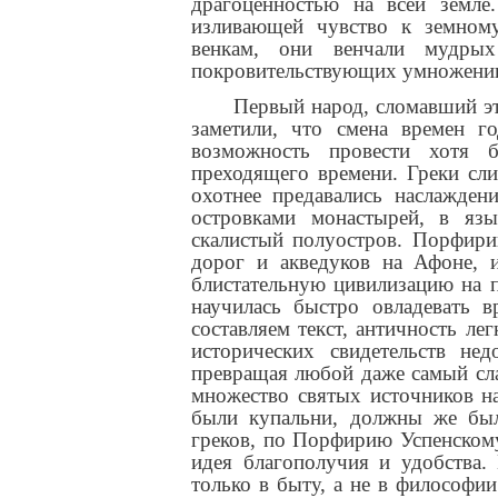
драгоценностью на всей земле
изливающей чувство к земном
венкам, они венчали мудрых
покровительствующих умножению
Первый народ, сломавший э
заметили, что смена времен г
возможность провести хотя 
преходящего времени. Греки сл
охотнее предавались наслажде
островками монастырей, в яз
скалистый полуостров. Порфири
дорог и акведуков на Афоне, и
блистательную цивилизацию на п
научилась быстро овладевать 
составляем текст, античность ле
исторических свидетельств нед
превращая любой даже самый сла
множество святых источников на
были купальни, должны же был
греков, по Порфирию Успенскому,
идея благополучия и удобства.
только в быту, а не в философии