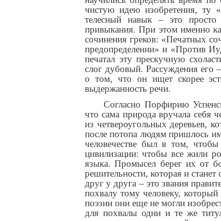
чистую идею изобретения, ту «
телесный навык – это просто
привыкания. При этом именно к
сочинения греков: «Печатных соч
предопределении» и «Против Иуде
печатал эту прескучную схолас
слог дубовый. Рассуждения его –
о том, что он ищет скорее эс
выдержанность речи.
Согласно Порфирию Успенск
что сама природа вручала себя ч
из четвероугольных деревьев, ко
после потопа людям пришлось име
человечестве был в том, чтобы
цивилизации: чтобы все жили р
языка. Промысел берег их от б
решительности, которая и станет
друг у друга – это звания правит
похвалу тому человеку, который 
поэзии они еще не могли изобрес
для похвалы одни и те же титул