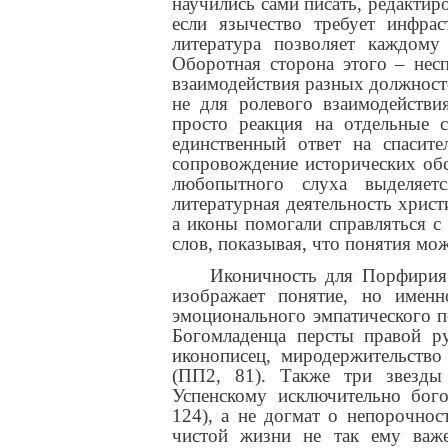
научились сами писать, редактир
если язычество требует инфрас
литература позволяет каждому
Оборотная сторона этого – нес
взаимодействия разных должност
не для ролевого взаимодействи
просто реакция на отдельные с
единственный ответ на спасит
сопровождение исторических обст
любопытного слуха выделяет
литературная деятельность христ
а иконы помогали справляться с
слов, показывая, что понятия мо
Иконичность для Порфирия 
изображает понятие, но именн
эмоционального эмпатического п
Богомладенца персты правой р
иконописец, миродержительств
(ПП2, 81). Также три звезд
Успенскому исключительно бог
124), а не догмат о непорочно
чистой жизни не так ему важен