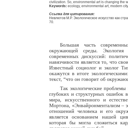
civilization. So, environmental art is changing the 
Keywords:
ecology, environmental art, modern city, 
Ссылка для цитирования:
Невлютов М.Р. Экологическое искусство как страт
70.
Большая часть современн
окружающей среды. Экология 
современных дискуссий: политич
навязчивости является то, что сво
Известный социолог и эколог Ти
окажутся в итоге экологическими
текст, “что он говорит об окружаю
Так экологические проблемы 
глубоких и структурных ошибок в
мира, искусственного и естест
Мортона, «Энвайронментализм – э
отношений человека и его окру
является основанием нашей цив
которая бы могла сложиться ка