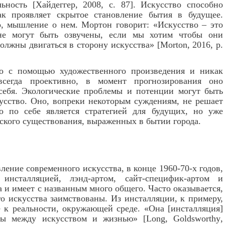
льность
[Хайдеггер, 2008, с. 87]
. Искусство способно
ак проявляет скрытое становление бытия в будущее.
о, мышление о нем. Мортон говорит: «Искусство – это
не могут быть озвучены, если мы хотим чтобы они
должны двигаться в сторону искусства»
[
Morton
, 2016,
p
.
о с помощью художественного произведения и никак
сегда проективно, в момент прогнозирования оно
себя. Экологические проблемы и потенции могут быть
кусство. Оно, вопреки некоторым суждениям, не решает
о по себе является стратегией для будущих, но уже
ского существования, выраженных в бытии города.
вление современного искусства, в конце 1960-70-х годов,
инсталляцией, лэнд-артом, сайт-специфик-артом и
 и имеет с названным много общего. Часто оказывается,
о искусства заимствованы. Из инсталляции, к примеру,
е к реальности, окружающей среде. «Она [инсталляция]
ицы между искусством и жизнью»
[
Long
,
Goldsworthy
,