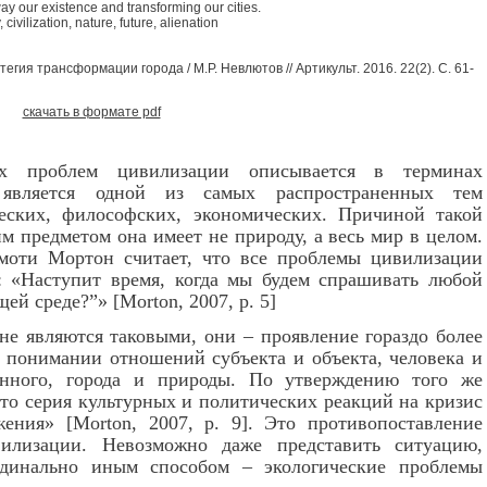
way our existence and transforming our cities.
civilization, nature, future, alienation
егия трансформации города / М.Р. Невлютов // Артикульт. 2016. 22(2). С. 61-
скачать в формате pdf
ых проблем цивилизации описывается в терминах
является одной из самых распространенных тем
еских, философских, экономических. Причиной такой
им предметом она имеет не природу, а весь мир в целом.
моти Мортон считает, что все проблемы цивилизации
: «Наступит время, когда мы будем спрашивать любой
щей среде?”»
[
Morton
, 2007,
p
. 5]
не являются таковыми, они – проявление гораздо более
 понимании отношений субъекта и объекта, человека и
венного, города и природы. По утверждению того же
то серия культурных и политических реакций на кризис
жения»
[
Morton
, 2007,
p
. 9]
. Это противопоставление
илизации. Невозможно даже представить ситуацию,
рдинально иным способом – экологические проблемы