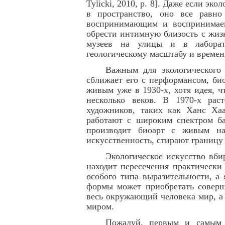
Tylicki
, 2010,
p
. 8]
. Даже если экол
в пространство, оно все равно
воспринимающим и воспринимаем
обрести интимную близость с жизн
музеев на улицы и в лаборато
геологическому масштабу и времен
Важным для экологического 
сближает его с перформансом, би
живым уже в 1930-х, хотя идея, ч
несколько веков. В 1970-х рас
художников, таких как Ханс Ха
работают с широким спектром бак
производит биоарт с живым на
искусственность, стирают границу
Экологическое искусство вби
находит пересечения практически
особого типа выразительности, а
формы может приобретать соверш
весь окружающий человека мир, а
миром.
Пожалуй, первым и самым 