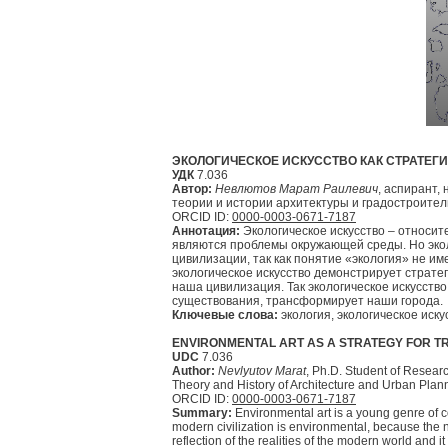
ЭКОЛОГИЧЕСКОЕ ИСКУССТВО КАК СТРАТЕГ
УДК
7.036
Автор:
Невлютов Марат Раилевич
, аспирант,
теории и истории архитектуры и градостроител
ORCID ID:
0000-0003-0671-7187
Аннотация:
Экологическое искусство – относит
являются проблемы окружающей среды. Но экол
цивилизации, так как понятие «экология» не и
экологическое искусство демонстрирует страт
наша цивилизация. Так экологическое искусств
существования, трансформирует наши города.
Ключевые слова:
экология, экологическое иск
ENVIRONMENTAL ART AS A STRATEGY FOR T
UDC
7.036
Author:
Nevlyutov Marat
, Ph.D. Student of Researc
Theory and History of Architecture and Urban Plan
ORCID ID:
0000-0003-0671-7187
Summary:
Environmental art is a young genre of co
modern civilization is environmental, because the n
reflection of the realities of the modern world and i