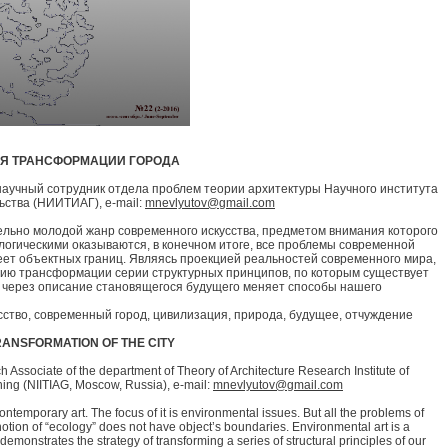
ИЯ ТРАНСФОРМАЦИИ ГОРОДА
 научный сотрудник отдела проблем теории архитектуры Научного института
ьства (НИИТИАГ), e-mail:
mnevlyutov@gmail.com
ельно молодой жанр современного искусства, предметом внимания которого
огическими оказываются, в конечном итоге, все проблемы современной
меет объектных границ. Являясь проекцией реальностей современного мира,
егию трансформации серии структурных принципов, по которым существует
о через описание становящегося будущего меняет способы нашего
усство, современный город, цивилизация, природа, будущее, отчуждение
RANSFORMATION OF THE CITY
h Associate of the department of Theory of Architecture Research Institute of
ning (NIITIAG, Moscow, Russia), e-mail:
mnevlyutov@gmail.com
ntemporary art. The focus of it is environmental issues. But all the problems of
otion of “ecology” does not have object’s boundaries. Environmental art is a
t demonstrates the strategy of transforming a series of structural principles of our