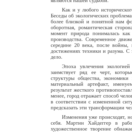
являются нашей судьбой.
Как и у любого историческог
Беседы об экологических проблема
более близкой и понятной нам фо
оборотная, романтическая сторо
момент природа понималась как
производства. Современное движ
середине 20 века, после войны, 
достижениях техники и разума. С
дело.
Эпоха увлечения экологией
заимствует ряд ее черт, котор
структуры общества, экономики 
материальный артефакт, именуе
результат жесткого противопостав
менее, город отражает способ чел
в соответствии с измененной сит
предсказать эти трансформации че
Изменения уже происходят, н
себя. Мартин Хайдеггер в рабо
художественное творение обнажае