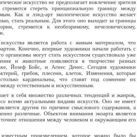
огическое искусство не предполагает вовлечение зрителя
 стремится стереть принципиальную границу между
ым. Как и лэнд-арт экологическое искусство желает
ью, стать реальным. Для этого оно выходит за границы
рии, стремится к необозримому, нечеловеческому,
и.
искусства является работа с живым материалом, что
оартом. Конечно, впервые художники начали работать с
то организмы могут стать искусством существовала уже
тения и животные появляются в творчестве разных
аке, Йозеф Бойс, и Агнес Денес. Сегодня художники
терий, грибов, плесени, клеток. Изменения, которые
столько кардинальны, что ставят под сомнение их
 между естественным и искусственным.
рает в себя множество различных тенденций и жанров,
 со всеми актуальными видами искусств. Оно не имеет
 является другим по причине смыслового содержания, а
енно различные. Объектом внимания экоарта является
 точнее отношения между человеком и окружающим его
известным произведением, которое можно было бы