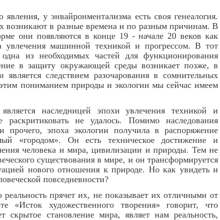
о явления, у энвайронментализма есть своя генеалогия.
х возникают в разные времена и по разным причинам. В
рме они появляются в конце 19 - начале 20 веков как
на увлечения машинной техникой и прогрессом. В тот
 одна из необходимых частей для функционирования
ение в защиту окружающей среды возникает позже, в
и является следствием разочарования в сомнительных
 этим пониманием природы и экологии мы сейчас имеем
 является наследницей эпохи увлечения техникой и
ые раскритиковать не удалось. Помимо наследования
и прочего, эпоха экологии получила в распоряжение
мый «городом». Он есть техническое достижение и
ления человека и мира, цивилизации и природы. Тем не
овеческого существования в мире, и он трансформируется
уацией нового отношения к природе. Но как увидеть и
ловеческой повседневности?
о реальность прячет их, не показывает их отличными от
те «Исток художественного творения» говорит, что
т скрытое становление мира, являет нам реальность,