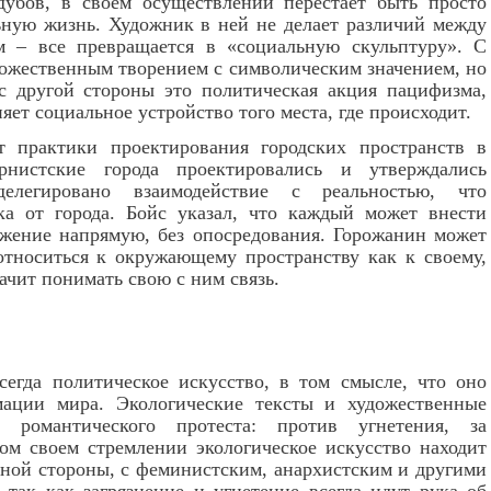
дубов, в своем осуществлении перестает быть просто
льную жизнь. Художник в ней не делает различий между
ом – все превращается в «социальную скульптуру». С
дожественным творением с символическим значением, но
с другой стороны это политическая акция пацифизма,
ет социальное устройство того места, где происходит.
т практики проектирования городских пространств в
рнистские города проектировались и утверждались
елегировано взаимодействие с реальностью, что
ка от города. Бойс указал, что каждый может внести
жение напрямую, без опосредования. Горожанин может
 относиться к окружающему пространству как к своему,
ачит понимать свою с ним связь.
сегда политическое искусство, в том смысле, что оно
мации мира. Экологические тексты и художественные
 романтического протеста: против угнетения, за
ом своем стремлении экологическое искусство находит
дной стороны, с феминистским, анархистским и другими
так как загрязнение и угнетение всегда идут рука об