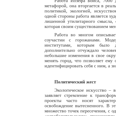
Работа Йозефа Бойса, 7000 
метафорой, она вторгается в реа
политикой, экологией, искусств
одной стороны работа является ху
лишенной утилитарного смысла, 
которая своим существованием меня
Работа во многом описывае
соучастии с горожанами. Моде
институтами, которым было д
дополнительно отчуждало челове
небольшие изменения в свое окру
менять город, что позволяет ему
идентифицировать себя с ним, а зн
Политический жест
Экологическое искусство – в
заявляет стремление к трансфор
проекты часто носят характер
освобождение вытесненного. В эт
множество точек пересечения, с о
«освободительными» движениями, 