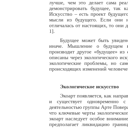
лучше, чем это делает сама реа
демонстрировать будущее, так к
Искусство – есть проект будущег
мысли из будущего. Если они 
отличалась от настоящих, то они 
1]
.
Будущее может быть увиден
иначе. Мышление о будущем в
производит другое «будущее» из 
описаны через экологического ис
экологические проблемы, но сам
происходящих изменений человече
Экологическое искусство
Экоарт появляется, как напра
и существует одновременно с 
деятельностью группы Арте Повера
что ключевые черты экологическог
экоарт наследует особое внимани
предполагает ликвидацию гран