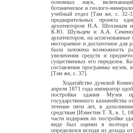
основных наук, включающий 
ботаническое и геолого-минерало
учебный отдел [Там же, с. 32-
предварительных проекта ед
архитектором Н.А. Шохиным и
К.Ю. Шульцем и А.А. Семено
архитекторов, на ассигнованные
несгораемое и достаточное для 
была заложена возможность р
увеличения средств и предмет
существенных его переделок. К
составления программы музея, в
[Там же, с. 37].
Ходатайство думской Комисс
апреля 1871 года император одо
постройки здания Музея п
государственного казначейства 
течение пяти лет, в дополне
средствам [Известия Т. Х, в. 1, 
части издержек по постройке зд
виде был оценен в полтора 
определился исходя из дохода о