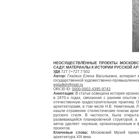
НЕОСУЩЕСТВЛЁННЫЕ ПРОЕКТЫ МОСКОВС
САДУ: МАТЕРИАЛЫ К ИСТОРИИ РУССКОЙ АР
УДК
727.7+727.7:502
Автор:
Гладких Елена Васильевна
, аспирант 
государственной художественно-промышленной ак
egladkih@mail.ru
ORCID ID:
0000-0002-4395-9743
Аннотация:
В статье освещена история органи
в 1870-х годах, связанная с ранним опытом
отечественную градостроительную практику.
архитекторами, в том числе Н.В. Никитиным, Л
нашли отражение стилистические поиски архи
русского стиля. В частности, была открыт
развивающейся планировочной структурой, а
автор уделяет научным, организационным и 
проектов.
Ключевые слова:
Московский Музей приклад
архитектура XIX века