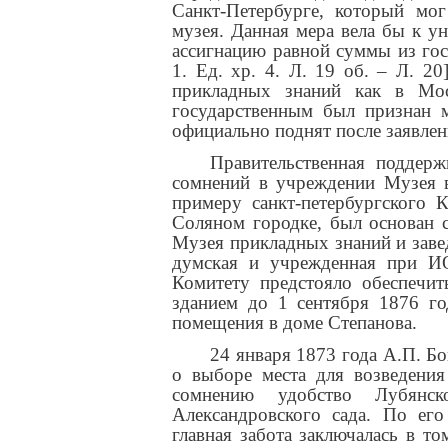
Санкт-Петербурге, который мог
музея. Данная мера вела бы к у
ассигнацию равной суммы из го
1. Ед. хр. 4. Л. 19 об. – Л. 2
прикладных знаний как в Мос
государственным был признан м
официально поднят после заявлен
Правительственная поддерж
сомнений в учреждении Музея в
примеру санкт-петербургского 
Соляном городке, был основан 
Музея прикладных знаний и завед
думская и учрежденная при И
Комитету предстояло обеспечи
зданием до 1 сентября 1876 го
помещения в доме Степанова.
24 января 1873 года А.П. Б
о выборе места для возведения
сомнению удобство Лубянс
Александровского сада. По его
главная забота заключалась в т