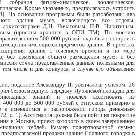
собрания физико-химическое, зоологическое,
гическое. Кроме указанных, предполагалось устроить
33]. На основании программы были разработаны два
иного здания музея, включающего все отделы,
 архитекторами Д.Н. Чичаговым, Н.В. Никитиным.
вым (проекты хранятся в ОПИ ПМ). По мнению
 правительством 500 000 рублей надо было построить
размещения имеющихся предметов здание. В проектах
асширения здания с течением времени и по мере
ов, без изменения общего размещения музея и без
омиссия сочла представленные данные полезными для
 том числе и для конкурса, в случае его объявления
ии, поданное Александру II, увенчалось успехом. 26
брил безвозмездную передачу Лубянской площади для
рикладных знаний и повелел ассигновать из
от 400 000 до 500 000 рублей с отпуском примерно в
ние к имеющимся в распоряжении города денежным
1872, с. 1]. Ассигнация должна была пойти на покрытие
ания в Москве, проект которого в своем завершенном
миллиона рублей. Размер пожертвованной суммы
т предполагаемой продажи здания Соляного городка в