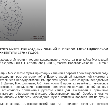
КОГО МУЗЕЯ ПРИКЛАДНЫХ ЗНАНИЙ В ПЕРВОМ АЛЕКСАНДРОВСКОМ
ХИТЕКТУРЫ 1870-х ГОДОВ
кафедры Истории и теории декоративного искусства и дизайна Московской
адемии им. С.Г. Строганова (125080, Москва, Волоколамское ш., 9), e-mail:
зации Московского Музея прикладных знаний в первом Александровском саду
 внедрения распространенной в Европе музейной павильонной системы в
 Оставшиеся неосуществлёнными проекты музея были созданы передовыми
.В. Далем, Н.А. Шохиным, А.С. Каминским. В проектах музейных павильонов
текторов, проходившие в контексте предпочтения государственной властью
а возможность применения русского стиля для ансамблей с органично
 также для оформления фасадов общественных зданий. Особое внимание
финансовым вопросам учреждения Музея, критично повлиявшим на судьбу
ных знаний, Александровский сад, А.П. Богданов, эклектика, русская