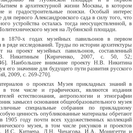
обытием в архитектурной жизни Москвы, в котором
кие и градостроительные поиски. Особый интерес
 для первого Александровского сада в силу того, что
ого устройства осталась тогда неосуществленной, в
 Политехнического музея на Лубянской площади.
 в 1870-х годах музейных павильонов в первом
 в ряде исследований. Труды по истории архитектуры
ют на проект музейных павильонов, составленный
.В. Никитиным [Кириченко, 2007, с. 50, 52;
146]. Наибольшее внимание проекту Н.В. Никитина
руя его значение для будущего пути развития русского
й, 2009, с. 269-270].
териалов о проектах Музея прикладных знаний в
, в том числе и графических, являются издания
телей естествознания, антропологии и этнографии
зник замысел основания общеобразовательного музея
зличные специальные собрания по прикладному
Особую ценность опубликованные материалы обретают
в 1905 году почти всех художественных коллекций
нического музея, в том числе рисунков и проектов
, И.С. Китнера, Д.Н. Чичагова, И.А. Монигетти и