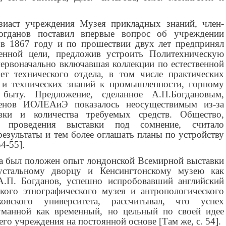
зиаст учреждения Музея прикладных знаний, член-
гданов поставил впервые вопрос об учреждении
я в 1867 году и по прошествии двух лет предпринял
енной цели, предложив устроить Политехническую
первоначально включавшая коллекции по естественной
ет технического отдела, в том числе практических
 и технических знаний к промышленности, горному
 быту. Предложение, сделанное А.П.Богдановым,
ленов ИОЛЕАиЭ показалось неосуществимым из-за
ки и количества требуемых средств. Общество,
 проведения выставки под сомнение, считало
езультаты и тем более оглашать планы по устройству
54-55].
ла был положен опыт лондонской Всемирной выставки
устальному дворцу и Кенсингтонскому музею как
А.П. Богданов, успешно испробовавший английский
кого этнографического музея и антропологического
вского университета, рассчитывал, что успех
уманной как временный, но цельный по своей идее
его учреждения на постоянной основе [Там же,
c
. 54].