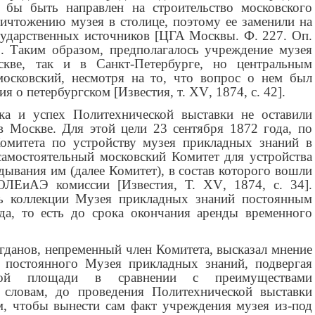
 бы быть направлен на строительство московского
ничтожению музея в столице, поэтому ее заменили на
сударственных источников [ЦГА Москвы. Ф. 227. Оп.
0]. Таким образом, предполагалось учреждение музея
кве, так и в Санкт-Петербурге, но центральным
осковский, несмотря на то, что вопрос о нем был
ия о петербургском [Известия, т.
XV
, 1874, с. 42].
ка и успех Политехнической выставки не оставили
 Москве. Для этой цели 23 сентября 1872 года, по
Комитета по устройству музея прикладных знаний в
самостоятельный московский Комитет для устройства
ывания им (далее Комитет), в состав которого вошли
ОЛЕиАЭ комиссии [Известия, Т.
XV
, 1874, с. 34].
ть коллекции Музея прикладных знаний постоянным
да, то есть до срока окончания аренды временного
огданов, непременный член Комитета, высказал мнение
 постоянного Музея прикладных знаний, подвергая
кой площади в сравнении с преимуществами
 словам, до проведения Политехнической выставки
ом, чтобы вынести сам факт учреждения музея из-под