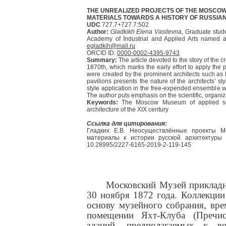
THE UNREALIZED PROJECTS OF THE MOSCOW
MATERIALS TOWARDS A HISTORY OF RUSSIAN
UDC
727.7+727.7:502
Author:
Gladkikh Elena Vasilevna
, Graduate stud
Academy of Industrial and Applied Arts named af
egladkih@mail.ru
ORCID ID:
0000-0002-4395-9743
Summary:
The article devoted to the story of the
1870th, which marks the early effort to apply the 
were created by the prominent architects such as N
pavilions presents the nature of the architects’ st
style application in the free-expended ensemble wa
The author puts emphasis on the scientific, organiza
Keywords:
The Moscow Museum of applied scien
architecture of the XIX century
Ссылка для цитирования:
Гладких Е.В. Неосуществлённые проекты М
материалы к истории русской архитектуры 18
10.28995/2227-6165-2019-2-119-145
Московский Музей прикладн
30 ноября 1872 года. Коллекции
основу музейного собрания, вр
помещении Яхт-Клуба (Пречис
зданий, предполагаемых к 