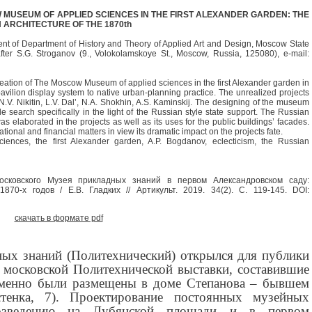
 MUSEUM OF APPLIED SCIENCES IN THE FIRST ALEXANDER GARDEN: THE
 ARCHITECTURE OF THE 1870th
ent of Department of History and Theory of Applied Art and Design, Moscow State
ter S.G. Stroganov (9., Volokolamskoye St., Moscow, Russia, 125080), e-mail:
 creation of The Moscow Museum of applied sciences in the first Alexander garden in
pavilion display system to native urban-planning practice. The unrealized projects
.V. Nikitin, L.V. Dal’, N.A. Shokhin, A.S. Kaminskij. The designing of the museum
yle search specifically in the light of the Russian style state support. The Russian
s elaborated in the projects as well as its uses for the public buildings’ facades.
tional and financial matters in view its dramatic impact on the projects fate.
ces, the first Alexander garden, A.P. Bogdanov, eclecticism, the Russian
осковского Музея прикладных знаний в первом Александровском саду:
70-х годов / Е.В. Гладких // Артикульт. 2019. 34(2). С. 119-145. DOI:
скачать в формате pdf
ых знаний (Политехнический) открылся для публики
 московской Политехнической выставки, составившие
еменно были размещены в доме Степанова – бывшем
тенка, 7). Проектирование постоянных музейных
возведению на Лубянской площади и в первом