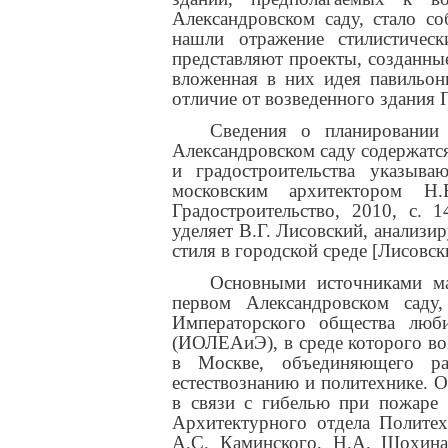
Александровском саду, стало с
нашли отражение стилистичес
представляют проекты, созданные
вложенная в них идея павильонн
отличие от возведенного здания
Сведения о планировании
Александровском саду содержатся
и градостроительства указыва
московским архитектором Н
Градостроительство, 2010, с. 
уделяет В.Г. Лисовский, анализи
стиля в городской среде [Лисовски
Основными источниками ма
первом Александровском саду
Императорского общества люби
(ИОЛЕАиЭ), в среде которого во
в Москве, объединяющего ра
естествознанию и политехнике. 
в связи с гибелью при пожаре 
Архитектурного отдела Политех
А.С. Каминского, Н.А. Шохина