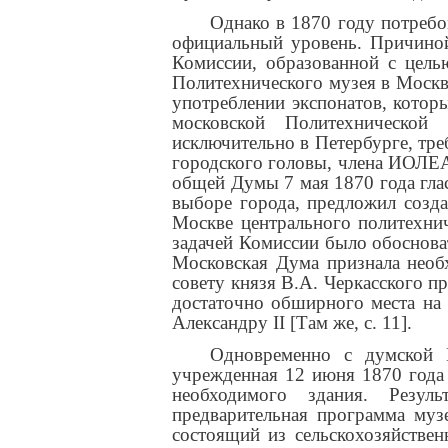
Однако в 1870 году потреб
официальный уровень. Причиной
Комиссии, образованной с цель
Политехнического музея в Москве
употреблении экспонатов, котор
московской Политехнической
исключительно в Петербурге, тр
городского головы, члена ИОЛЕА
общей Думы 7 мая 1870 года глас
выборе города, предложил созд
Москве центрального политехнич
задачей Комиссии было обоснова
Московская Дума признала необ
совету князя В.А. Черкасского п
достаточно обширного места на
Александру II [Там же, с. 11].
Одновременно с думской 
учрежденная 12 июня 1870 года
необходимого здания. Резул
предварительная программа музе
состоящий из сельскохозяйствен