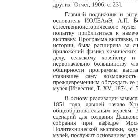
других [Отчет, 1906,
c
. 23].
Главный подвижник и энту
основатель ИОЛЕАиЭ, А.П. Бо
естественноисторического музе
попытку приблизиться к намеч
выставку. Программа выставки, 
истории, была расширена за сч
приложений физико-химических
делу, сельскому хозяйству и
первоначально большинству ч
обширности программы выстав
ставившее саму возможность
преждевременным обсуждать ее р
музея [Известия, Т.
XV
, 1874, с. 
В основу реализации замыс
1851 года, давшей начало Хр
общеобразовательным музеям. 
сценарий для создания Дашковс
собрания при кафедре Моско
Политехнической выставки, зад
музей, послужит основанием для 