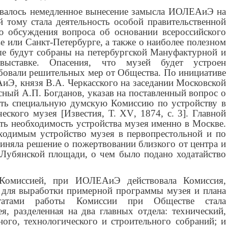
овалось немедленное вынесение замысла ИОЛЕАиЭ на
 тому стала деятельность особой правительственной
ю обсуждения вопроса об основании всероссийского
 или Санкт-Петербурге, а также о наиболее полезном
ые будут собраны на петербургской Мануфактурной и
 выставке. Опасения, что музей будет устроен
ебовали решительных мер от Общества. По инициативе
иЭ, князя В.А. Черкасского на заседании Московской
ный А.П. Богданов, указав на поставленный вопрос о
ать специальную думскую Комиссию по устройству в
еского музея [Известия, Т.
XV
, 1874, с. 3]. Главной
ть необходимость устройства музея именно в Москве.
ходимым устройство музея в первопрестольной и по
риняла решение о пожертвовании близкого от центра и
 Лубянской площади, о чем было подано ходатайство
Комиссией, при ИОЛЕАиЭ действовала Комиссия,
 для выработки примерной программы музея и плана
ьтатами работы Комиссии при Обществе стала
я, разделенная на два главных отдела: технический,
ного, технологического и строительного собраний; и