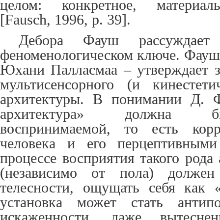
целом: конкретное, материаль
[
Fausch
, 1996, p. 39].
Дебора Фауш рассуждает
феноменологическом ключе. Фауш 
Юхани Палласмаа – утверждает з
мультисенсорного (и кинестети
архитектуры. В понимании Д. 
архитектура» должна б
воспринимаемой, то есть корр
человека и его перцептивными
процессе восприятия такого рода
(независимо от пола) долже
телесности, ощущать себя как 
установка может стать антипо
искаженности, даже вытесне