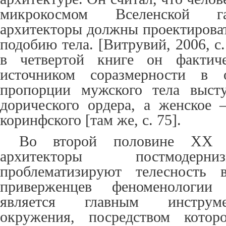
микрокосмом Вселенской г
архитекторы должны проектироват
подобию тела. [Витрувий, 2006, c.
в четвертой книге он фактиче
источником соразмерности в о
пропорции мужского тела выст
дорического ордера, а женское 
коринфского [там же, c. 75].
Во второй половине XX 
архитекторы постмодерн
проблематизируют телесность 
приверженцев феноменологии
является главным инструм
окружения, посредством котор