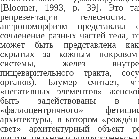
[
Bloomer
, 1993, p. 39]. Это т
репрезентации телесност
антропоморфизм представлял с
сочленение разных частей тела, т
может быть представлена как
скрытых за кожным покровом
системы, желез внутре
пищеварительного тракта, сос
органов). Блумер считает, ч
«негативных элементов» женско
быть задействованы в ка
«фаллоцентричного» фетиши
архитектуры, в котором «рождён
свет» архитектурный объект ре
чистое, цельное и упорядоченное 