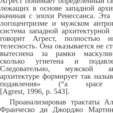
Агрест понимает определенный св
лежащих в основе западной архи
начиная с эпохи Ренессанса. Эта
логоцентризме и мужском антро
система западной архитектурной 
говорит Агрест, полностью и
телесность. Она оказывается не с
вытеснена за рамки маскулинн
сколько угнетена и подавл
Следовательно, мужской а
архитектуре формирует так назы
подавления» (“a space o
[
Agrest
, 1996, p. 543].
Проанализировав трактаты Ал
Франческо ди Джорджо Мартини