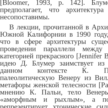
[
Bloomer
, 1993, p. 142]. Блум
предполагает, что архитектур
несопоставимы.
В лекции, прочитанной в Архи
Южной Калифорнии в 1990 году,
что в сфере архитектуры суще
проведении параллели между
категорией прекрасного [
Jennifer 
идею Д. Блумер заимствует из
данном контексте К. Пал
палеолитическую Венеру из Вил
метафоры женской телесности [
Pa
мнению К. Пальи, тело Венеры
«аморфным и рыхлым», а пот
репрезентирует хтонические си