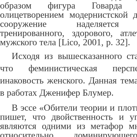
образом фигура Говарда Р
олицетворением модернистской 
сооружение наделяется х
тренированного, здорового, атл
мужского тела [
Lico
, 2001, p. 32].
Исходя из вышесказанного ст
что феминистическая перспе
инаковость женского. Данная тем
в работах Дженифер Блумер.
В эссе «Обители теории и пло
пишет, что двойственность и у
являются одними из метафор м
относительно доминирующ