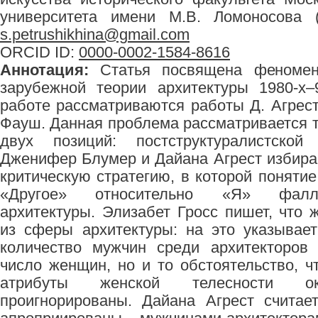
университета имени М.В. Ломоносова (М
s.petrushikhina@gmail.com
ORCID ID:
0000-0002-1584-8616
Аннотация:
Статья посвящена феномен
зарубежной теории архитектуры 1980‑х–
работе рассматриваются работы Д. Агрест,
Фауш. Данная проблема рассматривается т
двух позиций: постструктуралистской
Дженифер Блумер и Дайана Агрест избира
критическую стратегию, в которой понятие
«Другое» относительно «Я» фалло
архитектуры. Элизабет Гросс пишет, чт
из сферы архитектуры: на это указывает
количество мужчин среди архитекторов 
число женщин, но и то обстоятельство, ч
атрибуты женской телесности ок
проигнорированы. Дайана Агрест считае