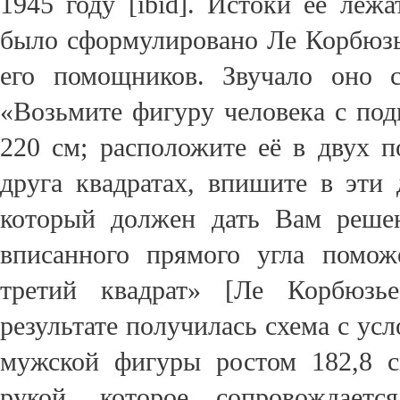
1945 году [
ibid
]. Истоки её лежа
было сформулировано Ле Корбюзь
его помощников. Звучало оно 
«Возьмите фигуру человека с под
220 см; расположите её в двух п
друга квадратах, впишите в эти 
который должен дать Вам реше
вписанного прямого угла помож
третий квадрат» [Ле Корбюзье
результате получилась схема с у
мужской фигуры ростом 182,8
c
рукой, которое сопровождаетс