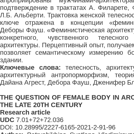
апроприированы мужчинами-архитекто
подтверждение в трактатах А. Филарете,
Л.Б. Альберти. Трактовка женской телесн
ключе отражена в концепции «фемини
Деборы Фауш. «Феминистическая архитект
конкретного, чувственного телесно
архитектуры. Перцептивный опыт, получае
позволяет семантическому измерению б
здании.
Ключевые слова:
телесность, архитект
архитектурный антропорморфизм, теори
Дайана Агрест, Дебора Фауш, Дженифер Б
THE QUESTION OF FEMALE BODY IN AR
THE LATE 20TH CENTURY
Research article
UDC
7.01+72+72.036
DOI: 10.28995/2227-6165-2021-2-91-96