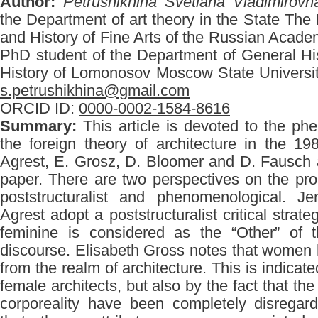
Author:
Petrushikhina Svetlana Vladimirovn
the Department of art theory in the State The 
and History of Fine Arts of the Russian Acade
PhD student of the Department of General Hist
History of Lomonosov Moscow State Universit
s.petrushikhina@gmail.com
ORCID ID:
0000-0002-1584-8616
Summary:
This article is devoted to the p
the foreign theory of architecture in the 1
Agrest, E. Grosz, D. Bloomer and D. Fausch 
paper. There are two perspectives on the pro
poststructuralist and phenomenological. J
Agrest adopt a poststructuralist critical strat
feminine is considered as the “Other” of th
discourse. Elisabeth Gross notes that women
from the realm of architecture. This is indicat
female architects, but also by the fact that the
corporeality have been completely disregar