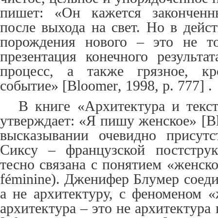
пишет: «Он кажется закончен
после выхода на свет. Но в дейс
порождения нового – это не то
презентация конечного результа
процесс, а также грязное, кро
событие» [
Bloomer
, 1998, p. 777] .
В книге «Архитектура и текс
утверждает: «Я пишу женское» [
B
высказывании очевидно присутс
Сиксу – французской постструк
тесно связана с понятием «женского
féminine). Дженифер Блумер соед
а не архитектуру, с феноменом «
архитектура – это не архитектура