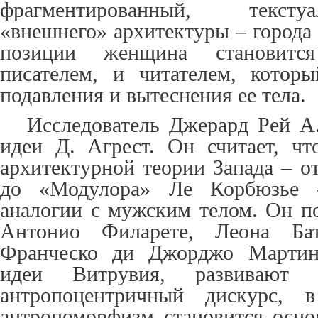
фрагментированный, текст
«внешнего» архитектуры – города 
позиции женщина становитс
писателем, и читателем, кото
подавления и вытеснения ее тела.
Исследователь Джерард Рей А
идеи Д. Агрест. Он считает, ч
архитектурной теории Запада – о
до «Модулора» Ле Корбюзье 
аналогии с мужским телом. Он по
Антонио Филарете, Леона Ба
Франческо ди Джорджо Мартин
идеи Витрувия, развивают 
антропоцентричный дискурс, 
антропоморфизм становится осно