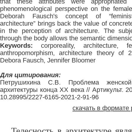
that these attributes were appropriated
phenomenological perspective on the female c
Deborah Fausch's concept of “feminist 
architecture” brings back the value of concret
in the perception of architecture. The subj
through the body allows the semantic dimension
Keywords:
сorporeality, architecture, f
anthropomorphism, architecture theory of 2
Debora Fausch, Jennifer Bloomer
Для цитирования:
Петрушихина С.В. Проблема женско
архитектуры конца XX века // Артикульт. 20
10.28995/2227-6165-2021-2-91-96
скачать в формате 
Телесность в архитектуре явл