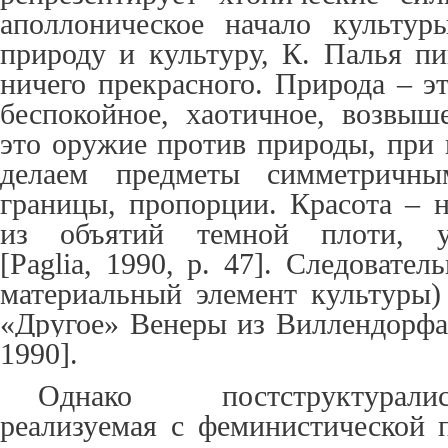
аполлоническое начало культур
природу и культуру, К. Палья пи
ничего прекрасного. Природа – эт
беспокойное, хаотичное, возвыш
это оружие против природы, при
делаем предметы симметричны
границы, пропорции. Красота – н
из объятий темной плоти, у
[
Paglia
, 1990, p. 47]. Следовател
материальный элемент культуры) 
«Другое» Венеры из Виллендорф
1990
].
Однако постструктурали
реализуемая
c
феминистической п