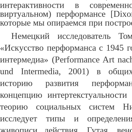
интерактивности в современ
виртуальном) перформансе [Dixon
которые мы опираемся при постро
Немецкий исследователь То
«Искусство перформанса с 1945 го
интермедиа» (
Performance Art nach
und Intermedia
, 2001) в общих
историю развития перформа
концепцию интер
текстуальности
теорию социальных систем Н
и
сследует
типы
и определени
живописи действия,
Г
утая, ве