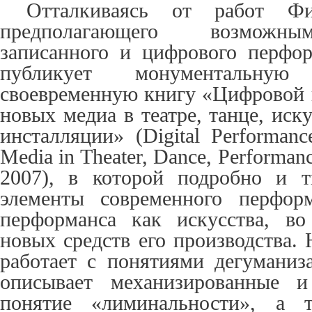
Отталкиваясь от работ Фи
предполагающего
возможны
записанного и цифрового перфор
публикует монументальну
своевременную книгу «Цифровой 
новых медиа в театре, танце, иск
инсталляции» (
Digital Performan
Media in Theater, Dance, Performance
2007), в которой подробно и
т
элементы современного перфор
перформанса
как искусства, во
новых средств его производства.
Н
работает с понятиями дегуманиз
описывает механизированные и
понятие «лиминальности», а 