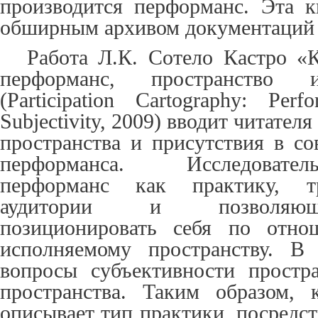
производится перформанс.
Эта кн
обширным
архи
вом документаций
Работа Л.К. Сотело Кастро «К
перформанс, пространство и
(
Participation Cartography: Per
Subjectivity
, 2009) вводит читателя
пространства и присутствия в со
перформанса.
Исследователь
перформанс как практику
, т
аудитории
и
позволяющ
позиционировать себя по отно
исполняемому пространству.
В 
вопросы субъективности простра
пространства.
Таким образом, 
описывает тип практики, посредс