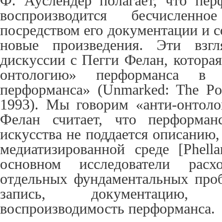
Ф. Аус
лендер полагает, что пер
воспроизводится бесчисленн
посредством его документации и с
новые произведения.
Эти взг
дискуссии с Пегги Фелан, котора
онтологию» перформанса в 
перформанса» (Unmarked: The Poli
1993). Мы говорим «анти-онтоло
Фелан считает, что перформа
искусства
не поддается описанию
медиатизированной среде
[Phell
основном исследователи расх
отдельных фундаментальных проб
запись, документацию
воспроизводимость перформанса.