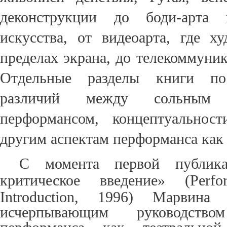
деконструкции
до боди-арта и 
искусства, от
видеоарта
, где х
пределах
экрана,
до телекоммуник
Отдельные разделы
книги пос
раз
личий между
сольн
ым 
перформансом
,
концептуальност
другим
аспектам
перформанса как
С момента первой публика
критическое введение» (
Perf
Introduction
, 1996) Марвина К
исчерпывающим руководст