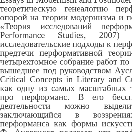
теоретическую генеалогию пер
опорой на теории модернизма и п
«Теория исследований перфор
Performance Studies
, 2007)
исследовательские подходы к перф
предтеч
и
перформативной теории
четырехтомное собрание работ по
вышедшее под руководством Аусл
Critical Concepts in Literary and C
как одну из самых масштабных т
про перформанс. В его бессп
деятельности можно выдел
заключающийся в воззрени
перформанса как формы искусства