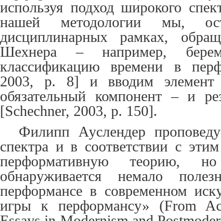
используя подход широкого спек
нашей методологии мы, ос
дисциплинарных рамках, обращ
Шехнера – например, бере
классификацию времени в перфо
2003, p. 8] и вводим элемент
обязательный компонент – и ре
[Schechner, 2003, p. 150].
Филипп Ауслендер проповеду
спектра и в соответствии с этим
перформативную теорию, н
обнаруживается
немало
полезн
перформансе в современном иск
игры к перформансу» (
From Act
Essays in Modernism and Postmode