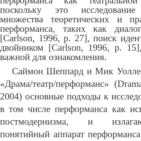
перформанса как театральной
поскольку это исследование
множества
теоретических и пр
перформанса,
таких как диало
[Carlson, 1996, p. 27]
, поиск иден
двойником
[Carlson, 1996, p. 15]
важной для ознакомления.
Саймон Шеппард и Мик Уоллес
«Драма/театр/перформанс» (
Drama
2004) основные подходы к исслед
в том числе перформанса как иск
постмодернизма, и излага
понятийный аппарат перформанса