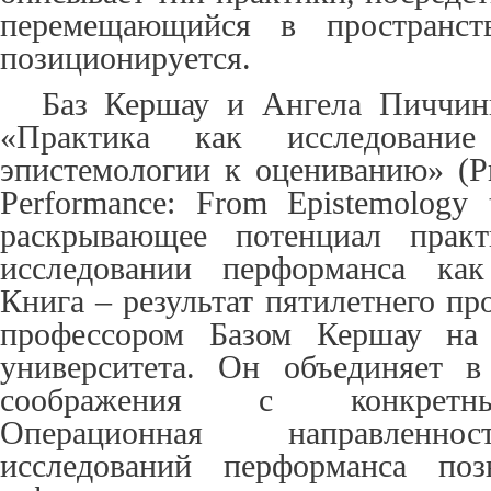
перемещающийся в пространств
позиционируется.
Баз Кершау и Ангела Пиччин
«Практика как исследование
эпистемологии к оцениванию» (Pr
P
erformance:
F
rom
E
pistemology
раскрывающее потенциал практ
исследовании перформанса как
Книга – результат пятилетнего пр
профессором Базом Кершау на 
университета. Он объединяет в
соображения с конкретны
Операционная направленно
исследований перформанса поз