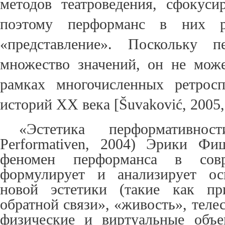
методов театроведения, сфокуси
поэтому перформанс в них ра
«представление». Поскольку
п
множество значений
, он
не може
рамках многочисленных ретрос
историй XX века [Šuvaković, 2005, 
«Эстетика перформативнос
Performativen, 2004) Эрики Фи
феномен перформанса в совр
формулирует и
анализирует
осн
новой эстетики
(
такие как пр
обратной связи
»,
«живость», теле
физические и виртуальные объе