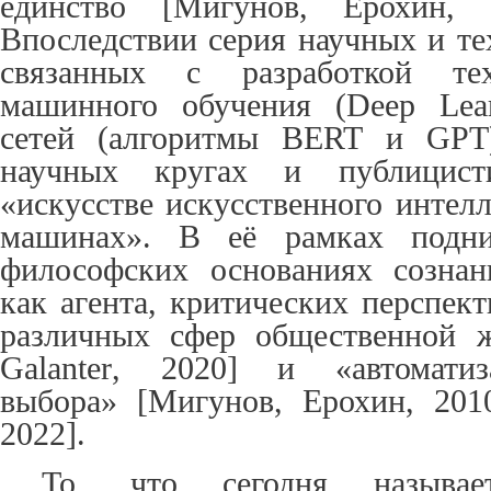
единство [Мигунов, Ерохин,
Впоследствии серия научных и те
связанных с разработкой тех
машинного обучения (
Deep
Lea
сетей (алгоритмы
BERT
и
GPT
научных кругах и публицист
«искусстве искусственного интел
машинах». В её рамках подн
философских основаниях сознан
как агента, критических перспек
различных сфер общественной 
Galanter
, 2020] и «автоматиза
выбора» [Мигунов, Ерохин, 201
2022].
То, что сегодня называет