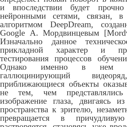
и впоследствии будет прочно 
нейронными сетями, связан, в
алгоритмом DeepDream, создан
Google А. Мордвинцевым [
Mordv
Изначально данное техническ
прикладной характер и пре
тестирования процессов обучен
Однако именно в нем вп
галлюцинирующий видео
приближающиеся объекты оказыв
не тем, чем представлялись
изображение глаза, двигаясь и
пространства к зрителю, незамет
превращается в причудливу
растворяется, становясь уже вро