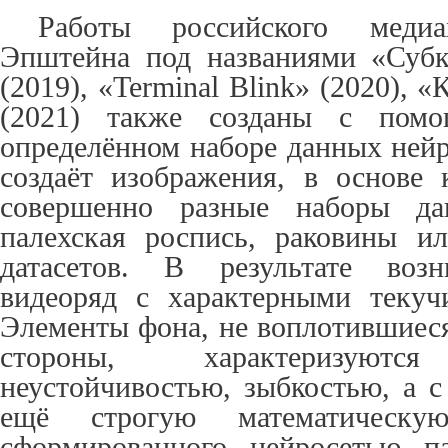
Работы российского медиа
Эпштейна под названиями «Субк
(2019), «
Terminal
Blink
» (2020), 
(2021) также созданы с пом
определённом наборе данных ней
создаёт изображения, в основе 
совершенно разные наборы да
палехская роспись, раковины и
датасетов. В результате возн
видеоряд с характерными текуч
Элементы фона, не воплотившиеся
стороны, характеризуются
неустойчивостью, зыбкостью, а с
ещё строгую математическу
сформированного нейросетью п