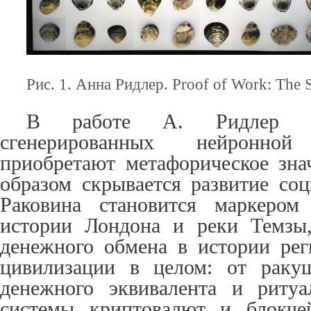
Рис. 1. Анна Ридлер. Proof of Work: The S
В работе А. Ридлер бе
сгенерированных нейронно
приобретают метафорическое знач
образом скрывается развитие со
Раковина становится маркером
истории Лондона и реки Темзы,
денежного обмена в истории рег
цивилизации в целом: от раку
денежного эквивалента и ритуа
системы криптовалют и блокче