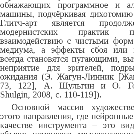
обнажающих программное и алг
машины, подчёркивая дихотомию
Глитч-арт является продолж
модернистских практик п
взаимодействию с чистыми форм
медиума, а эффекты сбоя или 
всегда становятся пугающими, в
неприятие для зрителей, подр
ожидания (Э. Жагун-Линник [Жа
73, 122], А. Шульгин и О. Го
Shulgin, 2008, с. 110-119]).
Основной массив художеств
этого направления, где нейронные
качестве инструмента – это вид
объект немецкого медиахудожн