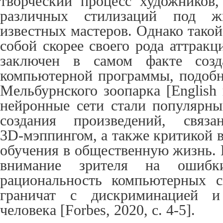
творческий процесс художников,
различных стилизаций под ж
известных мастеров. Однако такой
собой скорее своего рода аттракц
заключен в самом факте созд
компьютерной программы, подобн
Мельбурнского зоопарка [
English
нейронные сети стали популярн
создания произведений, свя
3
D
‑мэппингом, а также критикой
обучения в общественную жизнь.
внимание зрителя на ошибки
рациональность компьютерных с
граничат с дискриминацией 
человека [
Forbes
, 2020,
c
. 4-5].