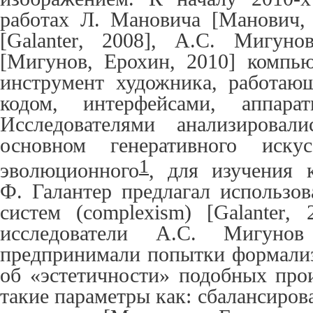
работах Л. Мановича [Манович, 
[
Galanter
, 2008], А.С. Мигуно
[Мигунов, Ерохин, 2010] компь
инструмент художника, работаю
кодом, интерфейсами, аппарат
Исследователями анализировал
основном генеративного искус
1
эволюционного
, для изучения 
Ф. Галантер предлагал использо
систем (
c
omplexism) [
Galanter
, 
исследователи А.С. Мигун
предпринимали попытки формализ
об «эстетичности» подобных прои
такие параметры как: сбалансиров