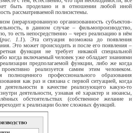
месте с тем, естественно, что при необходимости, всё
жет быть проделано и в отношении любой иной
ность рассматриваемой полисистемы.
низм (иерархированную организованность субъектов-
ельность, в данном случае – фильмопроизводство,
, то есть непосредственно – через реализацию в нём
(
рис. 1.1
). Эта ситуация возможна до появления
ния. Это может происходить и после его появления –
кретная функция не требует никакой специальной
ибо когда включаемый человек уже обладает знаниями
реализации предполагаемой функции, либо же когда
 проективно реализуется самим этим человеком.
я полноценного профессионального образования
зования как раз и связана с первой ситуацией, когда
м деятельности в качестве реализующего какую-то
нутри деятельности, узнавая её характер и нюансы,
лённых обстоятельствах (собственное желание и
переходит к реализации более сложных функций.