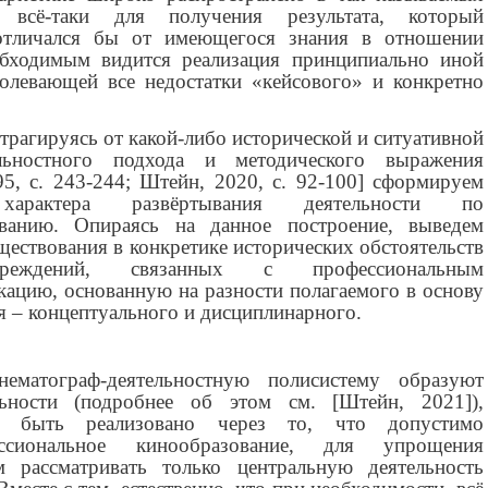
, всё-таки для получения результата, который
 отличался бы от имеющегося знания в отношении
обходимым видится реализация принципиально иной
долевающей все недостатки «кейсового» и конкретно
трагируясь от какой-либо исторической и ситуативной
льностного подхода и методического выражения
5, с. 243-244; Штейн, 2020, с. 92-100] сформируем
характера развёртывания деятельности по
ованию. Опираясь на данное построение, выведем
ществования в конкретике исторических обстоятельств
реждений, связанных с профессиональным
кацию, основанную на разности полагаемого в основу
я – концептуального и дисциплинарного.
ематограф-деятельностную полисистему образуют
льности (подробнее об этом см. [Штейн,
2021
]),
 быть реализовано через то, что допустимо
ссиональное кинообразование, для упрощения
м рассматривать только центральную деятельность