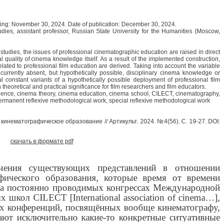
wing: November 30, 2024. Date of publication: December 30, 2024.
udies, assistant professor, Russian State University for the Humanities (Moscow,
a studies, the issues of professional cinematographic education are raised in direct
al quality of cinema knowledge itself. As a result of the implemented construction,
related to professional film education are derived. Taking into account the variable
urrently absent, but hypothetically possible, disciplinary cinema knowledge or
al constant variants of a hypothetically possible deployment of professional film
theoretical and practical significance for film researchers and film educators.
cience, cinema theory, cinema education, cinema school, CILECT, cinematography,
permanent reflexive methodological work, special reflexive methodological work
нематографическое образование // Артикульт. 2024. №4(56). С. 19-27. DOI:
скачать в формате pdf
чения существующих представлений в отношении
фического образования, которые время от времени
 на постоянно проводимых конгрессах Международной
 школ CILECT [International association of cinema…],
ках конференций, посвящённых вообще кинематографу,
ают исключительно какие-то конкретные ситуативные