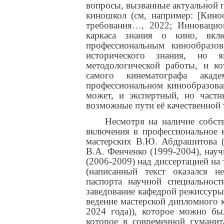
вопросы, вызванные актуальной п
киношкол (см, например: [Кин
требования…, 2022; Инноваци
каркаса знания о кино, вкл
профессиональным кинообразо
исторического знания, но я
методологической работы, и к
самого кинематографа акад
профессиональном кинообразова
может, и экспертный, но част
возможные пути её качественной
Несмотря на наличие собст
включения в профессиональное 
мастерских В.Ю. Абдрашитова (
В.А. Фенченко (1999-2004), науч
(2006-2009) над диссертацией на
(написанный текст оказался н
паспорта научной специальност
заведование кафедрой режиссуры 
ведение мастерской дипломного к
2024 года)), которое можно бы
которое в современной гуманит