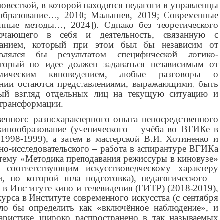
овесткой, в которой находятся педагоги и управленцы
ообразование…, 2010; Малышев, 2019;
Современные
онные методы…, 2024
]). Однако без теоретического
ючающего в себя и деятельность, связанную с
ванием, который при этом был бы независим от
влялся бы результатом специфической логико-
оторый по идее должен задаваться независимым от
емическим киноведением, любые разговоры о
нии остаются представлениями, выражающими, быть
ный взгляд отдельных лиц на текущую ситуацию и
 трансформации.
венного разнохарактерного опыта непосредственного
кинообразование (ученического – учёба во ВГИКе в
1998-1999), а затем в мастерской В.И. Хотиненко и
но-исследовательского – работа в аспирантуре ВГИКа
 тему «Методика преподавания режиссуры в киновузе»
е соответствующим искусствоведческому характеру
и, по которой шла подготовка), педагогического –
в Институте кино и телевидения (ГИТР) (2018-2019),
урса в Институте современного искусства (с сентября
ло бы определить как «включённое наблюдение», и
аристике широко распространено в так называемых