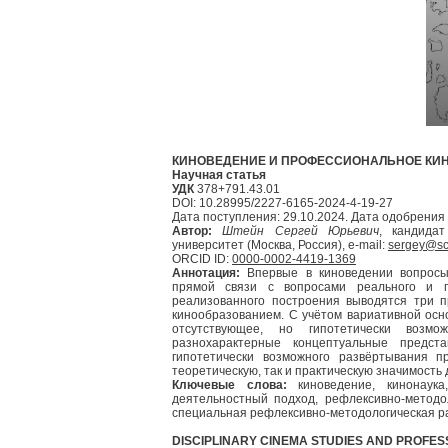
КИНОВЕДЕНИЕ И ПРОФЕССИОНАЛЬНОЕ КИ
Научная статья
УДК
378+791.43.01
DOI: 10.28995/2227-6165-2024-4-19-27
Дата поступления: 29.10.2024. Дата одобрения 
Автор:
Штейн Сергей Юрьевич
, кандидат
университет (Москва, Россия), e-mail:
sergey@sch
ORCID ID:
0000-0002-4419-1369
Аннотация:
Впервые в киноведении вопросы
прямой связи с вопросами реального и по
реализованного построения выводятся три 
кинообразованием. С учётом вариативной осн
отсутствующее, но гипотетически возмо
разнохарактерные концептуальные предст
гипотетически возможного развёртывания п
теоретическую, так и практическую значимость 
Ключевые слова:
киноведение, кинонаука
деятельностный подход, рефлексивно-методо
специальная рефлексивно-методологическая р
DISCIPLINARY CINEMA STUDIES AND PROFES