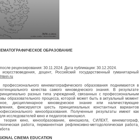
НЕМАТОГРАФИЧЕСКОЕ ОБРАЗОВАНИЕ
после рецензирования: 30.11.2024. Дата публикации: 30.12.2024.
 искусствоведения, доцент, Российский государственный гуманитарный
tein.ru
 профессионального кинематографического образования поднимаются в
тенциального качества самого киноведческого знания. В результате
принципиально разных типа учреждений, связанных с профессиональным
овы образовательного процесса, которой может быть в актуальный момент
жное, дисциплинарное киноведческое знание или наличествующие
авления, фиксируются шесть принципиальных константных вариантов
рофессионального кинообразования. Полученные результаты имеют как
для исследователей кино и педагогов киношкол.
, теория кино, кинообразование, киношкола, СИЛЕКТ, кинематограф,
логическая работа, перманентная рефлексивно-методологическая работа,
абота
SIONAL CINEMA EDUCATION