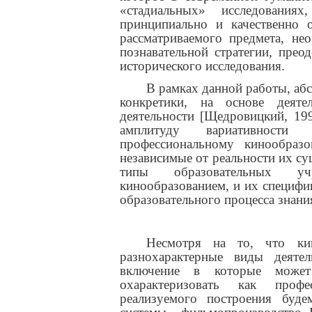
«стадиальных» исследованиях
принципиально и качественно
рассматриваемого предмета, не
познавательной стратегии, прео
исторического исследования.
В рамках данной работы, абс
конкретики, на основе деяте
деятельности [Щедровицкий, 199
амплитуду вариативности 
профессиональному кинообраз
независимые от реальности их су
типы образовательных уч
кинообразованием, и их специфи
образовательного процесса знани
Несмотря на то, что кин
разнохарактерные виды деяте
включение в которые может
охарактеризовать как профе
реализуемого построения буде