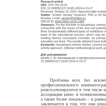
Research article
UDC
378+791.43.01
DOI: 10.28995/2227-6165-2024-4-19-27
Received: October 29, 2024. Approved after revie
Author:
Schtein Sergey Yuryevich
, PhD in Art St
Russia), e-mail:
sergey@schtein.ru
ORCID ID:
0000-0002-4419-1369
Summary:
For the first time in disciplinary cinem
connection with the issues of the real and potenti
three fundamentally different types of institutions 
basis of the educational process, which may be c
existing diverse conceptual concepts, six princip
education are fixed. The results obtained have both 
Keywords:
disciplinary cinema studies, cinema s
activity approach, reflexive methodological work, 
Для цитирования:
Штейн С.Ю. Киноведение и профессиональное ки
10.28995/2227-6165-2024-4-19-27
Проблема всех без исклю
профессионального кинематогра
реактуализируются в том числе
ассоциации кино- и телевизионных
а также более локально – в рам
заключается в том, что они реш