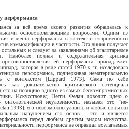
ну перформанса
анса за всё время своего развития обращалась к
олькими основополагающими вопросами. Одним из
ния и места перформанса в контексте современного
тив коммодификации в частности. Эта линия получает
остальных и следует за заявлениями об эгалитаризме
гг. Наиболее полная и содержательная критика
 противопоставления ей перформанса принадлежит
пард, которая в ряде статей 1970-х гг. исследовала
отенциал перформанса, подчеркивая нематериальную
ь с контекстом [Lippard 1973]. Сама по себе
лась как доказательство критического потенциала
ит его на позицию одного из самых бескомпромиссных
ктики. Искусствовед Пегги Фелан доводит идею о
о онтологической неуловимости, называя это “не-
elan 1993]: его невозможно уловить и любые попытки
пиальным нарушением его основ – это и является
ерформанса перед любым другим видом искусства.
материальности перформанса не оправдал возлагаемых