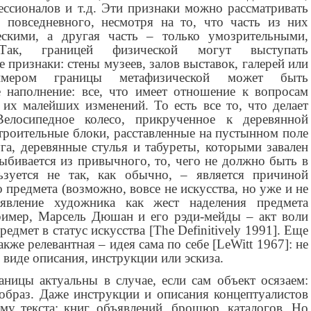
ессионалов и т.д. Эти признаки можно рассматривать
 повседневного, несмотря на то, что часть из них
скими, а другая часть – только умозрительными,
Так, границей физической могут выступать
признаки: стены музеев, залов выставок, галерей или
римером границы метафизической может быть
е наполнение: все, что имеет отношение к вопросам
 их малейших изменений. То есть все то, что делает
Велосипедное колесо, прикрученное к деревянной
строительные блоки, расставленные на пустынном поле
га, деревянные стулья и табуреты, которыми завален
выбивается из привычного, то, чего не должно быть в
ьзуется не так, как обычно, – является причиной
 предмета (возможно, вовсе не искусства, но уже и не
аявление художника как жест наделения предмета
ример, Марсель Дюшан и его рэди-мейды – акт воли
дмет в статус искусства [The Definitively 1991]. Еще
акже релевантная – идея сама по себе [LeWitt 1967]: не
 виде описания, инструкции или эскиза.
аницы актуальны в случае, если сам объект осязаем:
образ. Даже инструкции и описания концептуалистов
у текста: книг, объявлений, брошюр, каталогов. Но