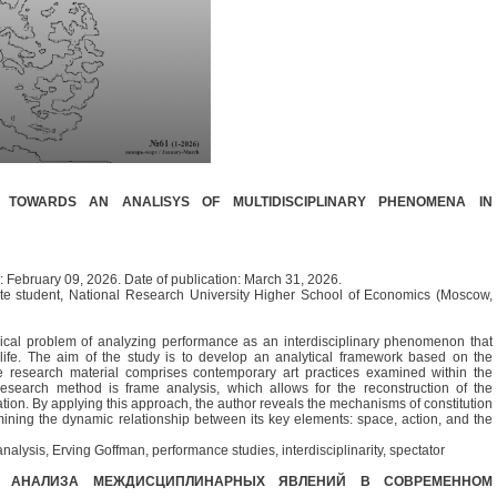
 TOWARDS AN ANALISYS OF MULTIDISCIPLINARY PHENOMENA IN
 February 09, 2026. Date of publication: March 31, 2026.
ate student, National Research University Higher School of Economics (Moscow,
ical problem of analyzing performance as an interdisciplinary phenomenon that
ife. The aim of the study is to develop an analytical framework based on the
e research material comprises contemporary art practices examined within the
esearch method is frame analysis, which allows for the reconstruction of the
ation. By applying this approach, the author reveals the mechanisms of constitution
ermining the dynamic relationship between its key elements: space, action, and the
alysis, Erving Goffman, performance studies, interdisciplinarity, spectator
У АНАЛИЗА МЕЖДИСЦИПЛИНАРНЫХ ЯВЛЕНИЙ В СОВРЕМЕННОМ