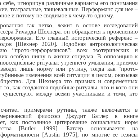
о себе, игнорируя различные варианты его понимания
кие, театральные, танцевальные. Перформанс для нее –
ное и потому не сводимое к чему-то одному.
рованная так четко, лежит в основе исследований
иссёра Ричарда Шехнера: он обращается к прояснению
перформанса. Его главный исторический референс –
одов [Шехнер 2020]. Подобная антропологическая
ию “прото-перформансов”: всех эзотерических и
вших особую нишу в жизни социума. В оппозицию к
повседневные ритуалы: утреннего умывания, приемов
зводят лишь норму или рутину, тогда как “прото-
лубинные изменения всей ситуации в целом, оказывая
общество. Для Шехнера это признак и современных
т то, как создаются подобные ритуалы, что и кого они
и существуют между всеми участниками и теми, кто
читает примерами рутины, также включается в
Американский философ Джудит Батлер в книге
ет, как постоянное цитирование социальных норм
ества [Butler 1999]. Батлер основывается на
формативности [Austin 1975], но многие ее тезисы