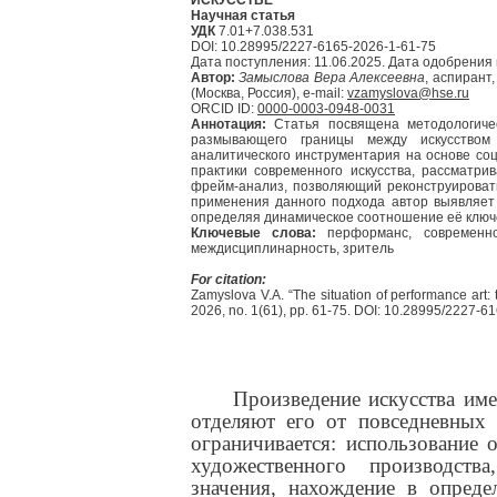
Научная статья
УДК
7.01+7.038.531
DOI: 10.28995/2227-6165-2026-1-61-75
Дата поступления: 11.06.2025. Дата одобрения 
Автор:
Замыслова Вера Алексеевна
, аспирант
(Москва, Россия), e-mail:
vzamyslova@hse.ru
ORCID ID:
0000-0003-0948-0031
Аннотация:
Статья посвящена методологиче
размывающего границы между искусством
аналитического инструментария на основе с
практики современного искусства, рассматри
фрейм-анализ, позволяющий реконструироват
применения данного подхода автор выявляет
определяя динамическое соотношение её ключе
Ключевые слова:
перформанс, современное
междисциплинарность, зритель
For citation:
Zamyslova V.A. “The situation of performance art: 
2026, no. 1(61), pp. 61-75. DOI: 10.28995/2227-6
Произведение искусства име
отделяют его от повседневных 
ограничивается: использование
художественного производств
значения, нахождение в опреде