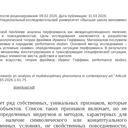
после рецензирования: 09.02.2026. Дата публикации: 31.03.2026.
, Национальный исследовательский университет «Высшая школа экономики»
ской проблеме анализа перформанса как междисциплинарного явления,
 и повседневностью. Цель исследования заключается в разработке
оциологической теории фреймов Ирвинга Гоффмана. Материалом послужили
ваемые в парадигме performance studies. Основной метод исследования –
ь условные «рамки», определяющие ситуацию перформанса. В результате
 механизмы конституирования и трансформации специфической ситуации,
вых элементов: места, действия и зрителя.
 искусство, теория фреймов, Ирвинг Гоффман, performance studies,
towards an analysis of multidisciplinary phenomena in contemporary art.” Articult.
165-2026-1-61-75
download pdf
ет ряд собственных, уникальных признаков, которые
объектов. Список таких признаков включает, но не
 определенных медиумов и методов, характерных для
а, наличие символического или концептуального
ленных условиях, не свойственных повседневности,