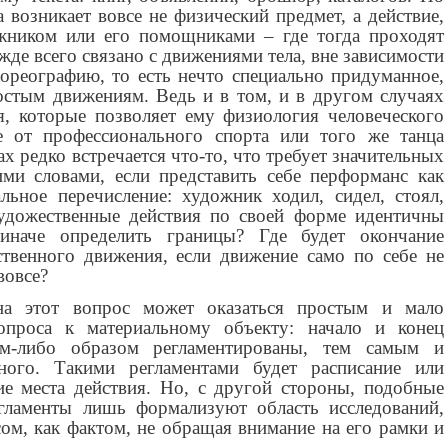
а возникает вовсе не физический предмет, а действие,
жником или его помощниками – где тогда проходят
де всего связано с движениями тела, вне зависимости
хореографию, то есть нечто специально придуманное,
остым движениям. Ведь и в том, и в другом случаях
я, которые позволяет ему физиология человеческого
е от профессионального спорта или того же танца
ах редко встречается что-то, что требует значительных
ми словами, если представить себе перформанс как
льное перечисление: художник ходил, сидел, стоял,
 художественные действия по своей форме идентичны
 иначе определить границы? Где будет окончание
ственного движения, если движение само по себе не
вовсе?
на этот вопрос может оказаться простым и мало
опроса к материальному объекту: начало и конец
м-либо образом регламентированы, тем самым и
ного. Такими регламентами будет расписание или
ие места действия. Но, с другой стороны, подобные
гламенты лишь формализуют область исследований,
ом, как фактом, не обращая внимание на его рамки и