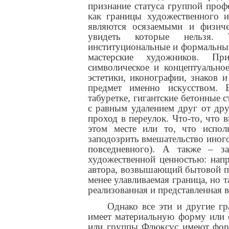
признание статуса группой проф
как границы художественного и
являются осязаемыми и физиче
увидеть которые нельзя. 
институциональные и формальные 
мастерские художников. П
символическое и концептуально
эстетики, иконографии, знаков и
предмет именно искусством. 
табуретке, гигантские бетонные 
с равным удалением друг от дру
проход в переулок. Что-то, что 
этом месте или то, что испол
заподозрить вмешательство иного
повседневного). А также – з
художественной ценностью: нап
автора, возвышающий бытовой пре
менее улавливаемая граница, но т
реализованная и представленная в
Однако все эти и другие гр
имеет материальную форму или 
или группы Флюксус имеют форм