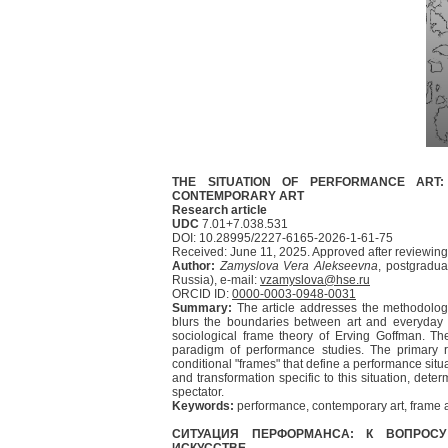
THE SITUATION OF PERFORMANCE ART:
CONTEMPORARY ART
Research article
UDC
7.01+7.038.531
DOI: 10.28995/2227-6165-2026-1-61-75
Received: June 11, 2025. Approved after reviewing:
Author:
Zamyslova Vera Alekseevna
, postgradu
Russia), e-mail:
vzamyslova@hse.ru
ORCID ID:
0000-0003-0948-0031
Summary:
The article addresses the methodolog
blurs the boundaries between art and everyday l
sociological frame theory of Erving Goffman. Th
paradigm of performance studies. The primary r
conditional "frames" that define a performance situ
and transformation specific to this situation, det
spectator.
Keywords:
performance, contemporary art, frame an
СИТУАЦИЯ ПЕРФОРМАНСА: К ВОПРОС
ИСКУССТВЕ