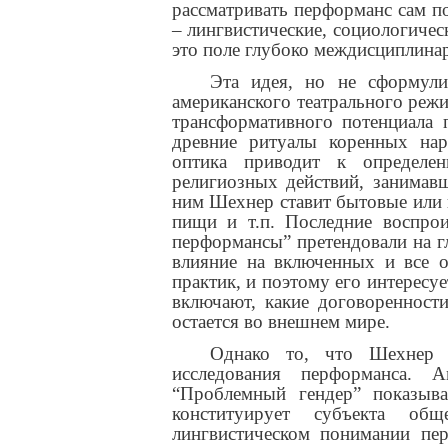
рассматривать перформанс сам п
– лингвистические, социологичес
это поле глубоко междисциплинар
Эта идея, но не сформули
американского театрального реж
трансформативного потенциала 
древние ритуалы коренных нар
оптика приводит к определен
религиозных действий, занима
ним Шехнер ставит бытовые или 
пищи и т.п. Последние воспрои
перформансы” претендовали на г
влияние на включенных и все 
практик, и поэтому его интересуе
включают, какие договоренност
остается во внешнем мире.
Однако то, что Шехнер с
исследования перформанса. 
“Проблемный гендер” показыва
конституирует субъекта общ
лингвистическом понимании пер