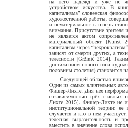
на него надежд и уже не яв
устройством искусства. В кни
капитализма” словенская филосо
художественной работы, соверша
и нематериальность теперь ста
внимания. Присутствие зрителя 
не является актом сопротивл
материальный объект [Kunst 
капитализм через “некрократизм
зависят от смерти других, а тех
телесности [Gržinić 2014]. Так
достижением нового типа художе
половины столетия) становится ч
Следующей областью вниман
Один из самых влиятельных автор
Фишер-Лихте. Дня нее перформан
созависимостью трёх главных п
Лихте 2015
]. Фишер-Лихте не и
институциональной теории: ее 
случается и кто в нем участвует
телесная выразительность и п
вместить в значение слова испо