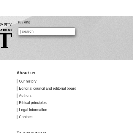
ru
/
eng
About us
Our history
Editorial council and editorial board
Authors
Ethical principles
Legal information
Contacts