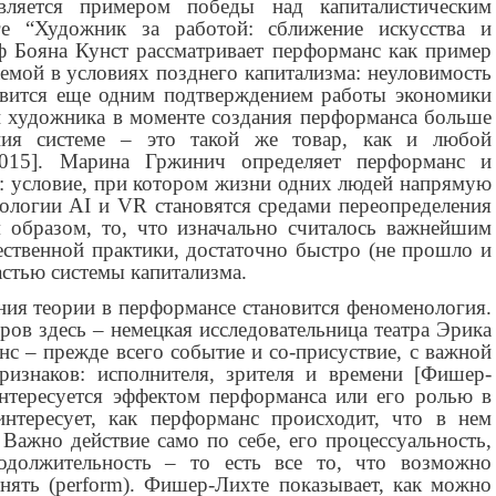
ляется примером победы над капиталистическим
ге “Художник за работой: сближение искусства и
ф Бояна Кунст рассматривает перформанс как пример
емой в условиях позднего капитализма: неуловимость
новится еще одним подтверждением работы экономики
и художника в моменте создания перформанса больше
ения системе – это такой же товар, как и любой
2015]. Марина Гржинич определяет перформанс и
”: условие, при котором жизни одних людей напрямую
нологии AI и VR становятся средами переопределения
им образом, то, что изначально считалось важнейшим
ственной практики, достаточно быстро (не прошло и
астью системы капитализма.
ия теории в перформансе становится феноменология.
ов здесь – немецкая исследовательница театра Эрика
с – прежде всего событие и со-присуствие, с важной
ризнаков: исполнителя, зрителя и времени [
Фишер-
нтересуется эффектом перформанса или его ролью в
интересует, как перформанс происходит, что в нем
. Важно действие само по себе, его процессуальность,
родолжительность – то есть все то, что возможно
лнять (perform). Фишер-Лихте показывает, как можно