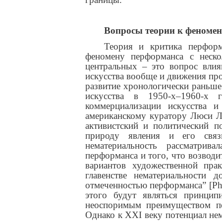
Вопросы теории к феноме
Теория и критика перформ
феномену перформанса с неск
центральных – это вопрос влия
искусства вообще и движения про
развитие хронологически раньше 
искусства в 1950-х–1960-х 
коммерциализации искусства и
американскому куратору Люси Лип
активистский и политический п
природу явления и его связ
нематериальность рассматрива
перформанса и того, что возвод
вариантов художественной пра
главенстве нематериальности д
отмеченностью перформанса” [Ph
этого будут являться принци
неоспоримым преимуществом п
Однако к XXI веку потенциал не