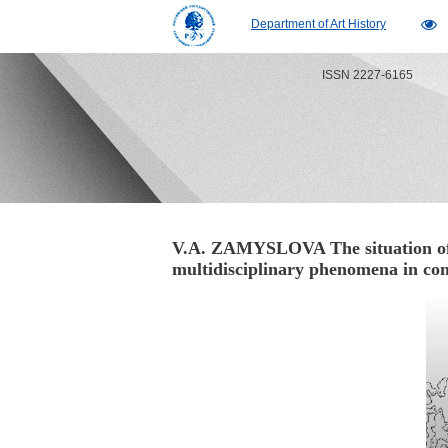
Department of Art History
ISSN 2227-6165
V.A. ZAMYSLOVA The situation of 
multidisciplinary phenomena in co