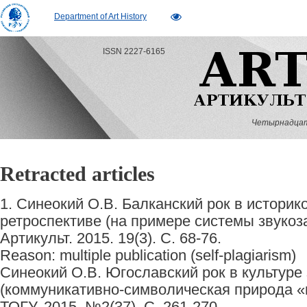
Department of Art History
ISSN 2227-6165
Четырнадцатый
Retracted articles
1. Синеокий О.В. Балканский рок в истори
ретроспективе (на примере системы звукоза
Артикульт. 2015. 19(3). С. 68-76.
Reason: multiple publication (self-plagiarism)
Синеокий О.В. Югославский рок в культуре
(коммуникативно-символическая природа «ю
ТОГУ. 2015. №2(37). С. 261-270.