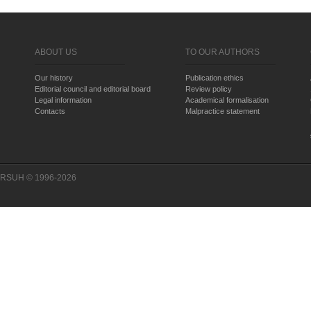
ABOUT US
TO OUR AUTHORS
Our history
Publication ethics
Editorial council and editorial board
Review policy
Legal information
Academical formalisation
Contacts
Malpractice statement
RSUH © 1996-2026